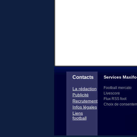
Contacts
Services Maxifo
Football mercato
La rédaction
Livescore
Publicité
Flux RSS foot
Recrutement
Choix de consente
Infos légales
Liens
football