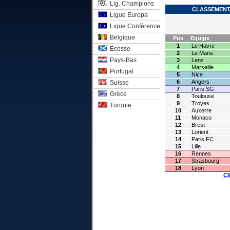
Lig. Champions
CLASSEMENT 
Ligue Europa
Ligue Conférence
Belgique
Pos
Equipe
1
Le Havre
Ecosse
2
Le Mans
Pays-Bas
3
Lens
4
Marseille
Portugal
5
Nice
6
Angers
Suisse
7
Paris SG
Grèce
8
Toulouse
9
Troyes
Turquie
10
Auxerre
11
Monaco
12
Brest
13
Lorient
14
Paris FC
15
Lille
16
Rennes
17
Strasbourg
18
Lyon
Cl