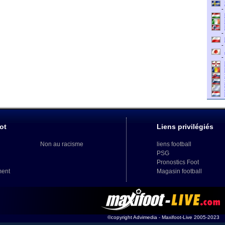
-
-
-
-
ot
Liens privilégiés
Non au racisme
liens football
PSG
Pronostics Foot
ment
Magasin football
©copyright Advimedia - Maxifoot-Live 2005-2023