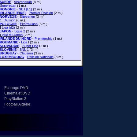
SUEDE
-
Allsvenskan
(4 m.)
Superettan
(1 m.)
HONGRIE
-
NB I (L1)
(2 m.)
IRLANDE (EIRE)
-
Premier Division
(2 m.)
NORVEGE
-
Eliteserien
(3 m.)
1. Division
(6 m.)
POLOGNE
-
Ekstraklasa
(5 m.)
I Liga (d2)
(2 m.)
JAPON
-
Ligue 2
(2 m.)
Ligue du Japon
(2 m.)
IRLANDE DU NORD
-
Premiership
(1 m.)
ROUMANIE
-
Liga I
(2 m.)
SLOVAQUIE
-
Super Liga
(2 m.)
SLOVENIE
-
SNL 1
(3 m.)
URUGUAY
-
Clausura
(3 m.)
LUXEMBOURG
-
Division Nationale
(8 m.)
Echange DVD
Cinema et DVD
PlayStation 3
Football Algérie