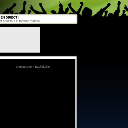
EN DIRECT !
pour tout le football mondial.
emplacement publicitaire