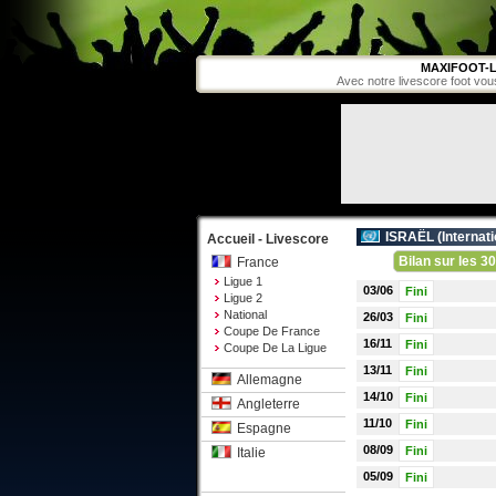
MAXIFOOT-L
Avec notre livescore foot vou
ISRAËL (
Internati
Accueil - Livescore
Bilan sur les 30
France
Ligue 1
03/06
Fini
Ligue 2
National
26/03
Fini
Coupe De France
16/11
Fini
Coupe De La Ligue
13/11
Fini
Allemagne
14/10
Fini
Angleterre
11/10
Fini
Espagne
08/09
Fini
Italie
05/09
Fini