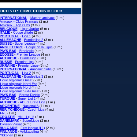
TOUTES LES COMPETITIONS DU JOUR
INTERNATIONAL
-
Matchs amicaux
(1 m.)
Amicaux - Clubs Français
(2 m.)
Amicaux - Top clubs
(3 m.)
BELGIQUE
-
Ligue Jupiler
(5 m.)
ITALIE
-
Coupe d'Italie
(2 m.)
PORTUGAL
-
Liga 1
(4 m.)
ALLEMAGNE
-
Bundesliga 2
(3 m.)
SUISSE
-
Super League
(4 m.)
ANGLETERRE
-
Coupe de la Ligue
(1 m.)
PAYS-BAS
-
Eredivisie
(4 m.)
ECOSSE
-
Premier League
(4 m.)
AUTRICHE
-
Bundesliga
(3 m.)
RUSSIE
-
Premier Liga
(4 m.)
UKRAINE
-
Premier Ligue
(3 m.)
INTERNATIONAL
-
Amicaux clubs
(13 m.)
PORTUGAL
-
Liga 2
(4 m.)
ALLEMAGNE
-
Bundesliga 3
(3 m.)
Ligue régionale Ouest
(2 m.)
Ligue régionale Nord-Est
(9 m.)
Ligue régionale Nord
(4 m.)
Ligue régionale Sud-Ouest
(1 m.)
PAYS-BAS
-
Eerste Divisie
(2 m.)
TURQUIE
-
Super Ligi 2
(4 m.)
AUTRICHE
-
ADEG Erste Liga
(1 m.)
ARGENTINE
-
Nacional B
(11 m.)
REP. TCHEQUE
-
Czech Liga
(4 m.)
FNL
(1 m.)
CROATIE
-
HNL 1 (L1)
(2 m.)
DANEMARK
-
SuperLigue
(2 m.)
Division Viasat
(4 m.)
BULGARIE
-
First league (L1)
(2 m.)
FINLANDE
-
Veikkausliiga
(4 m.)
Ykkonen
(2 m.)