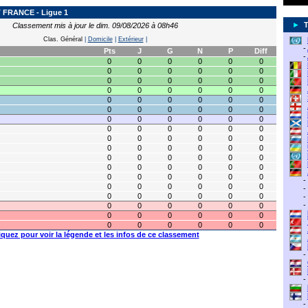
FRANCE - Ligue 1
►
Classement mis à jour le dim. 09/08/2026 à 08h46
Clas. Général
|
Domicile
|
Extérieur
|
-
Pts
J
G
N
P
Diff
-
0
0
0
0
0
0
0
0
0
0
0
0
0
0
0
0
0
0
0
0
0
0
0
0
0
0
0
0
0
0
0
0
0
0
0
0
0
0
0
0
0
0
0
0
0
0
0
0
0
0
0
0
0
0
0
0
0
0
0
0
0
0
0
0
0
0
0
0
0
0
0
0
0
0
0
0
0
0
-
0
0
0
0
0
0
-
0
0
0
0
0
0
-
-
0
0
0
0
0
0
0
0
0
0
0
0
0
0
0
0
0
0
iquez pour voir la légende et les infos de ce classement
-
-
-