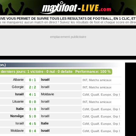
IVE VOUS PERMET DE SUIVRE TOUS LES RESULTATS DE FOOTBALL, EN 1 CLIC, ET 
s ne manquerez aucun match en direct ! Suivez les résultats de foot et chaque score en direct 
emplacement publicitaire
on.
)
 derniers jours: 1 victoire - 0 nul - 0 defaite
Performance: 100 %
Albanie
Israël
0
:
1
INT, Matchs amicaux
Géorgie
Israël
2
:
2
INT, Matchs amicaux
Israël
Moldavie
4
:
1
CdM, Qualif. Europe, Grp I
Lituanie
Israël
0
:
0
INT, Matchs amicaux
Italie
Israël
3
:
0
CdM, Qualif. Europe, Grp I
Norvège
Israël
5
:
0
CdM, Qualif. Europe, Grp I
Israël
Italie
4
:
5
CdM, Qualif. Europe, Grp I
Moldavie
Israël
0
:
4
CdM, Qualif. Europe, Grp I