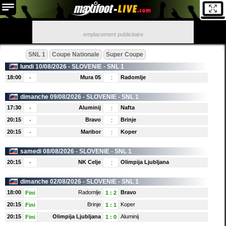
emplacement publicitaire
SNL 1
Coupe Nationale
Super Coupe
lundi 10/08/2026 -
SLOVENIE
- SNL 1
18:00
Mura 05
Radomlje
-
:
dimanche 09/08/2026 -
SLOVENIE
- SNL 1
17:30
Aluminij
Nafta
-
:
20:15
Bravo
Brinje
-
:
20:15
Maribor
Koper
-
:
samedi 08/08/2026 -
SLOVENIE
- SNL 1
20:15
NK Celje
Olimpija Ljubljana
-
:
dimanche 02/08/2026 -
SLOVENIE
- SNL 1
18:00
Radomlje
Bravo
Fini
1
:
2
20:15
Brinje
Koper
Fini
1
:
1
20:15
Olimpija Ljubljana
Aluminij
Fini
1
:
0