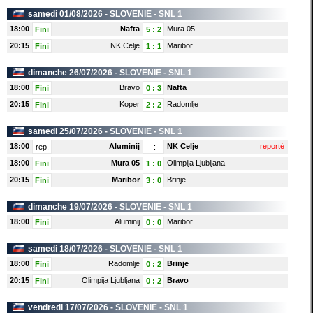
samedi 01/08/2026 -
SLOVENIE
- SNL 1
18:00
Nafta
Mura 05
Fini
5
:
2
20:15
NK Celje
Maribor
Fini
1
:
1
dimanche 26/07/2026 -
SLOVENIE
- SNL 1
18:00
Bravo
Nafta
Fini
0
:
3
20:15
Koper
Radomlje
Fini
2
:
2
samedi 25/07/2026 -
SLOVENIE
- SNL 1
18:00
Aluminij
NK Celje
reporté
rep.
:
18:00
Mura 05
Olimpija Ljubljana
Fini
1
:
0
20:15
Maribor
Brinje
Fini
3
:
0
dimanche 19/07/2026 -
SLOVENIE
- SNL 1
18:00
Aluminij
Maribor
Fini
0
:
0
samedi 18/07/2026 -
SLOVENIE
- SNL 1
18:00
Radomlje
Brinje
Fini
0
:
2
20:15
Olimpija Ljubljana
Bravo
Fini
0
:
2
vendredi 17/07/2026 -
SLOVENIE
- SNL 1