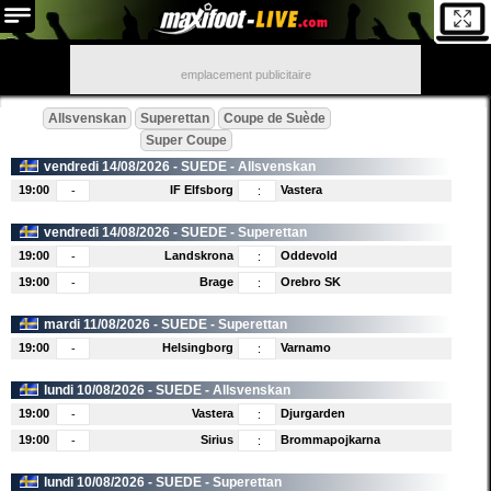
emplacement publicitaire
Allsvenskan
Superettan
Coupe de Suède
Super Coupe
vendredi 14/08/2026 -
SUEDE
- Allsvenskan
19:00
IF Elfsborg
Vastera
-
:
vendredi 14/08/2026 -
SUEDE
- Superettan
19:00
Landskrona
Oddevold
-
:
19:00
Brage
Orebro SK
-
:
mardi 11/08/2026 -
SUEDE
- Superettan
19:00
Helsingborg
Varnamo
-
:
lundi 10/08/2026 -
SUEDE
- Allsvenskan
19:00
Vastera
Djurgarden
-
:
19:00
Sirius
Brommapojkarna
-
:
lundi 10/08/2026 -
SUEDE
- Superettan