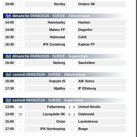
19:00
Norrby
Orebro SK
-
:
dimanche 09/08/2026 -
SUEDE
- Allsvenskan
14:00
Hammarby
Hacken
-
:
14:00
Malmo FF
Degerfor
-
:
16:30
Halmstad
GAIS
-
:
16:30
IFK Goteborg
Kalmar FF
-
:
dimanche 09/08/2026 -
SUEDE
- Superettan
15:00
Varberg
Sandviken
-
:
samedi 08/08/2026 -
SUEDE
- Allsvenskan
15:00
Orgryte IS
AIK Solna
-
-
:
-
17:30
Mjallby
IF Elfsborg
-
-
:
-
samedi 08/08/2026 -
SUEDE
- Superettan
13:00
Falkenberg
United Nordic
74
1
:
0
13:00
Ljungskile SK
Oddevold
72
0
:
1
15:00
Oster
Landskrona
-
-
:
-
17:00
IFK Norrkoping
Brage
-
-
:
-