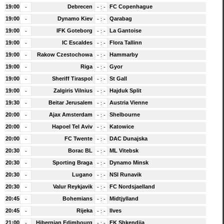
19:00
Debrecen
FC Copenhague
-
-
:
-
19:00
Dynamo Kiev
Qarabag
-
-
:
-
19:00
IFK Goteborg
La Gantoise
-
-
:
-
19:00
IC Escaldes
Flora Tallinn
-
-
:
-
19:00
Rakow Czestochowa
Hammarby
-
-
:
-
19:00
Riga
Gyor
-
-
:
-
19:00
Sheriff Tiraspol
St Gall
-
-
:
-
19:00
Zalgiris Vilnius
Hajduk Split
-
-
:
-
19:30
Beitar Jerusalem
Austria Vienne
-
-
:
-
20:00
Ajax Amsterdam
Shelbourne
-
-
:
-
20:00
Hapoel Tel Aviv
Katowice
-
-
:
-
20:00
FC Twente
DAC Dunajska
-
-
:
-
20:30
Borac BL
ML Vitebsk
-
-
:
-
20:30
Sporting Braga
Dynamo Minsk
-
-
:
-
20:30
Lugano
NSI Runavik
-
-
:
-
20:30
Valur Reykjavik
FC Nordsjaelland
-
-
:
-
20:45
Bohemians
Midtjylland
-
-
:
-
20:45
Rijeka
Ilves
-
-
:
-
21:00
Hibernian Edimbourg
FK Shkendija
-
-
:
-