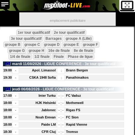
emplacement publicitaire
1er tour qualificatif
2e tour qualificatif
3e tour qualificatif
Barrages
groupe A (Lille)
groupe B
groupe C
groupe D
groupe E
groupe F
groupe G
groupe H
16e de finale
8e de finale
1/4 de finale
1/2 finale
Finale
Phase de ligue
mardi 11/08/2026 -
LIGUE CONFERENCE
- 3e tour qualificatif
19:00
Apol. Limassol
Brann Bergen
-
:
19:30
CSKA 1948 Sofia
Panathinaikos
-
:
jeudi 06/08/2026 -
LIGUE CONFERENCE
- 3e tour qualificatif
17:00
Inter Turku
FC Vaduz
-
-
:
-
18:00
HJK Helsinki
Motherwell
-
-
:
-
18:00
Jablonec
Rigas FS
-
-
:
-
18:00
Noah Erevan
FC Sion
-
-
:
-
18:00
Paide LM
Rapid Vienne
-
-
:
-
18:30
CFR Cluj
Tromso
-
-
:
-