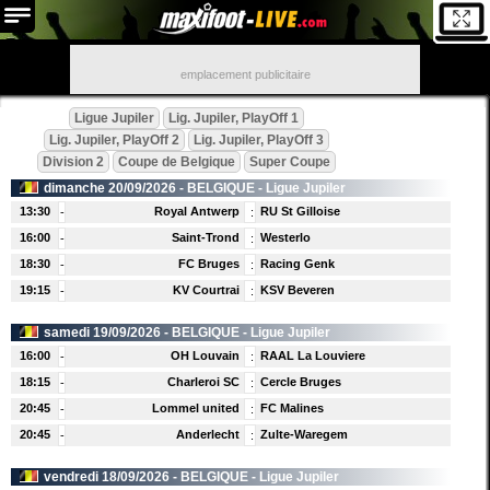
emplacement publicitaire
Ligue Jupiler
Lig. Jupiler, PlayOff 1
Lig. Jupiler, PlayOff 2
Lig. Jupiler, PlayOff 3
Division 2
Coupe de Belgique
Super Coupe
dimanche 20/09/2026 -
BELGIQUE
- Ligue Jupiler
13:30
Royal Antwerp
RU St Gilloise
-
:
16:00
Saint-Trond
Westerlo
-
:
18:30
FC Bruges
Racing Genk
-
:
19:15
KV Courtrai
KSV Beveren
-
:
l
samedi 19/09/2026 -
BELGIQUE
- Ligue Jupiler
16:00
OH Louvain
RAAL La Louviere
-
:
18:15
Charleroi SC
Cercle Bruges
-
:
20:45
Lommel united
FC Malines
-
:
20:45
Anderlecht
Zulte-Waregem
-
:
vendredi 18/09/2026 -
BELGIQUE
- Ligue Jupiler