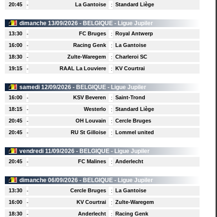
20:45
La Gantoise
Standard Liège
-
:
dimanche 13/09/2026 -
BELGIQUE
- Ligue Jupiler
13:30
FC Bruges
Royal Antwerp
-
:
16:00
Racing Genk
La Gantoise
-
:
18:30
Zulte-Waregem
Charleroi SC
-
:
19:15
RAAL La Louviere
KV Courtrai
-
:
samedi 12/09/2026 -
BELGIQUE
- Ligue Jupiler
16:00
KSV Beveren
Saint-Trond
-
:
18:15
Westerlo
Standard Liège
-
:
20:45
OH Louvain
Cercle Bruges
-
:
20:45
RU St Gilloise
Lommel united
-
:
vendredi 11/09/2026 -
BELGIQUE
- Ligue Jupiler
20:45
FC Malines
Anderlecht
-
:
dimanche 06/09/2026 -
BELGIQUE
- Ligue Jupiler
13:30
Cercle Bruges
La Gantoise
-
:
16:00
KV Courtrai
Zulte-Waregem
-
:
18:30
Anderlecht
Racing Genk
-
: