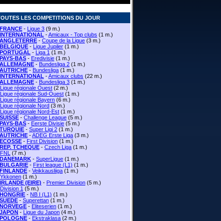
TOUTES LES COMPETITIONS DU JOUR
FRANCE
-
Ligue 3
(9 m.)
INTERNATIONAL
-
Amicaux - Top clubs
(1 m.)
ANGLETERRE
-
Coupe de la Ligue
(3 m.)
BELGIQUE
-
Ligue Jupiler
(1 m.)
PORTUGAL
-
Liga 1
(1 m.)
PAYS-BAS
-
Eredivisie
(1 m.)
ALLEMAGNE
-
Bundesliga 2
(1 m.)
AUTRICHE
-
Bundesliga
(1 m.)
INTERNATIONAL
-
Amicaux clubs
(22 m.)
ALLEMAGNE
-
Bundesliga 3
(1 m.)
Ligue régionale Ouest
(2 m.)
Ligue régionale Sud-Ouest
(1 m.)
Ligue régionale Bayern
(6 m.)
Ligue régionale Nord
(3 m.)
Ligue régionale Nord-Est
(1 m.)
SUISSE
-
Challenge League
(5 m.)
PAYS-BAS
-
Eerste Divisie
(5 m.)
TURQUIE
-
Super Ligi 2
(1 m.)
AUTRICHE
-
ADEG Erste Liga
(3 m.)
ECOSSE
-
First Division
(1 m.)
REP. TCHEQUE
-
Czech Liga
(1 m.)
FNL
(7 m.)
DANEMARK
-
SuperLigue
(1 m.)
BULGARIE
-
First league (L1)
(1 m.)
FINLANDE
-
Veikkausliiga
(1 m.)
Ykkonen
(1 m.)
IRLANDE (EIRE)
-
Premier Division
(5 m.)
Division 1
(5 m.)
HONGRIE
-
NB I (L1)
(1 m.)
SUEDE
-
Superettan
(1 m.)
NORVEGE
-
Eliteserien
(1 m.)
JAPON
-
Ligue du Japon
(4 m.)
POLOGNE
-
Ekstraklasa
(2 m.)