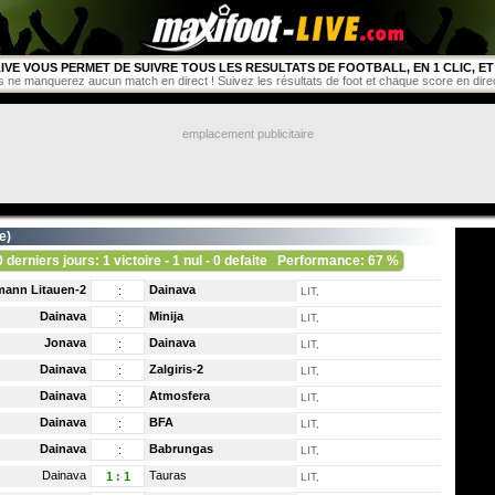
IVE VOUS PERMET DE SUIVRE TOUS LES RESULTATS DE FOOTBALL, EN 1 CLIC, ET 
s ne manquerez aucun match en direct ! Suivez les résultats de foot et chaque score en direct 
emplacement publicitaire
ie
)
0 derniers jours: 1 victoire - 1 nul - 0 defaite
Performance: 67 %
mann Litauen-2
Dainava
:
LIT,
Dainava
Minija
:
LIT,
Jonava
Dainava
:
LIT,
Dainava
Zalgiris-2
:
LIT,
Dainava
Atmosfera
:
LIT,
Dainava
BFA
:
LIT,
Dainava
Babrungas
:
LIT,
Dainava
Tauras
1
:
1
LIT,