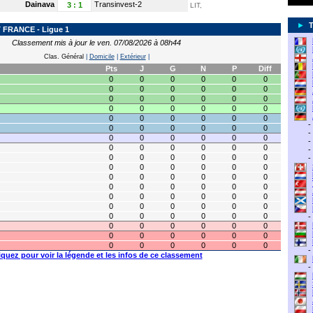
Dainava
Transinvest-2
3
:
1
LIT,
►
FRANCE - Ligue 1
Classement mis à jour le ven. 07/08/2026 à 08h44
Clas. Général
|
Domicile
|
Extérieur
|
Pts
J
G
N
P
Diff
0
0
0
0
0
0
0
0
0
0
0
0
0
0
0
0
0
0
0
0
0
0
0
0
0
0
0
0
0
0
-
0
0
0
0
0
0
-
0
0
0
0
0
0
-
0
0
0
0
0
0
-
0
0
0
0
0
0
-
0
0
0
0
0
0
0
0
0
0
0
0
0
0
0
0
0
0
0
0
0
0
0
0
0
0
0
0
0
0
0
0
0
0
0
0
-
0
0
0
0
0
0
0
0
0
0
0
0
0
0
0
0
0
0
-
iquez pour voir la légende et les infos de ce classement
-