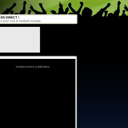
EN DIRECT !
pour tout le football mondial.
emplacement publicitaire