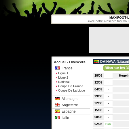
MAXIFOOT-L
Avec notre livescore foot vou
DAINAVA (
Lituan
Accueil - Livescore
Bilan sur les 3
France
Ligue 1
18/09
Hegel
-
Ligue 2
National
12/09
-
Coupe De France
04/09
-
Coupe De La Ligue
29/08
-
Allemagne
22/08
-
Angleterre
15/08
-
Espagne
08/08
-
Italie
02/08
Fini