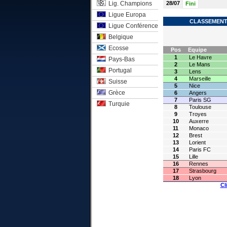
Lig. Champions
28/07
Fini
Ligue Europa
CLASSEMENT 
Ligue Conférence
Belgique
Ecosse
Pos
Equipe
1
Le Havre
Pays-Bas
2
Le Mans
Portugal
3
Lens
4
Marseille
Suisse
5
Nice
Grèce
6
Angers
7
Paris SG
Turquie
8
Toulouse
9
Troyes
10
Auxerre
11
Monaco
12
Brest
13
Lorient
14
Paris FC
15
Lille
16
Rennes
17
Strasbourg
18
Lyon
Cl