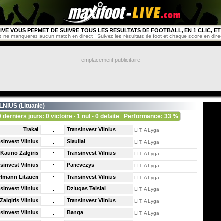
IVE VOUS PERMET DE SUIVRE TOUS LES RESULTATS DE FOOTBALL, EN 1 CLIC, ET 
s ne manquerez aucun match en direct ! Suivez les résultats de foot et chaque score en direct 
emplacement publicitaire
LNIUS (
Lituanie
)
0 derniers jours: 0 victoire - 1 nul - 0 defaite
Performance: 33 %
Trakai
Transinvest Vilnius
:
LIT, A Lyga
sinvest Vilnius
Siauliai
:
LIT, A Lyga
Kauno Zalgiris
Transinvest Vilnius
:
LIT, A Lyga
sinvest Vilnius
Panevezys
:
LIT, A Lyga
lmann Litauen
Transinvest Vilnius
:
LIT, A Lyga
sinvest Vilnius
Dziugas Telsiai
:
LIT, A Lyga
Zalgiris Vilnius
Transinvest Vilnius
:
LIT, A Lyga
sinvest Vilnius
Banga
:
LIT, A Lyga