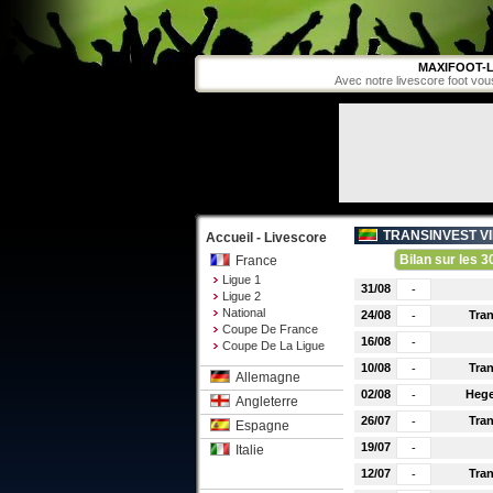
MAXIFOOT-L
Avec notre livescore foot vou
TRANSINVEST VI
Accueil - Livescore
Bilan sur les 3
France
Ligue 1
31/08
-
Ligue 2
National
24/08
Tran
-
Coupe De France
16/08
-
Coupe De La Ligue
10/08
Tran
-
Allemagne
02/08
Hege
-
Angleterre
26/07
Tran
-
Espagne
19/07
-
Italie
12/07
Tran
-