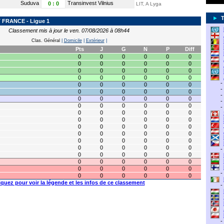
Suduva
Transinvest Vilnius
0
:
0
LIT, A Lyga
►
FRANCE - Ligue 1
Classement mis à jour le ven. 07/08/2026 à 08h44
Clas. Général
|
Domicile
|
Extérieur
|
Pts
J
G
N
P
Diff
0
0
0
0
0
0
0
0
0
0
0
0
0
0
0
0
0
0
0
0
0
0
0
0
-
0
0
0
0
0
0
-
0
0
0
0
0
0
-
0
0
0
0
0
0
-
0
0
0
0
0
0
-
0
0
0
0
0
0
0
0
0
0
0
0
0
0
0
0
0
0
0
0
0
0
0
0
0
0
0
0
0
0
0
0
0
0
0
0
-
0
0
0
0
0
0
0
0
0
0
0
0
0
0
0
0
0
0
-
0
0
0
0
0
0
iquez pour voir la légende et les infos de ce classement
-
-