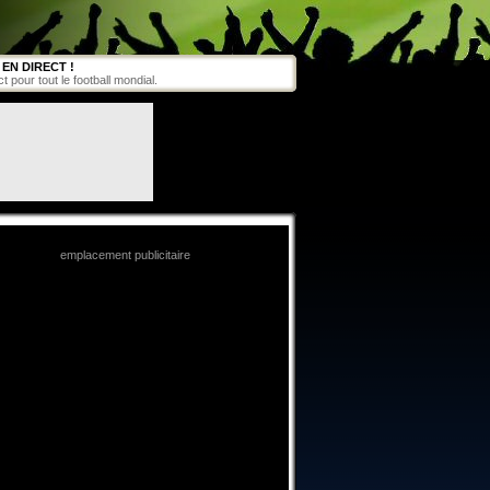
EN DIRECT !
pour tout le football mondial.
emplacement publicitaire