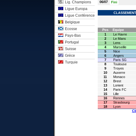
Lig. Champions
06/07
Fini
Ligue Europa
CLASSEMENT 
Ligue Conférence
Belgique
Ecosse
Pos
Equipe
1
Le Havre
Pays-Bas
2
Le Mans
Portugal
3
Lens
4
Marseille
Suisse
5
Nice
Grèce
6
Angers
7
Paris SG
Turquie
8
Toulouse
9
Troyes
10
Auxerre
11
Monaco
12
Brest
13
Lorient
14
Paris FC
15
Lille
16
Rennes
17
Strasbourg
18
Lyon
Cl