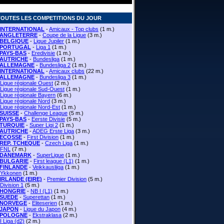
TOUTES LES COMPETITIONS DU JOUR
INTERNATIONAL
-
Amicaux - Top clubs
(1 m.)
ANGLETERRE
-
Coupe de la Ligue
(3 m.)
BELGIQUE
-
Ligue Jupiler
(1 m.)
PORTUGAL
-
Liga 1
(1 m.)
PAYS-BAS
-
Eredivisie
(1 m.)
AUTRICHE
-
Bundesliga
(1 m.)
ALLEMAGNE
-
Bundesliga 2
(1 m.)
INTERNATIONAL
-
Amicaux clubs
(22 m.)
ALLEMAGNE
-
Bundesliga 3
(1 m.)
Ligue régionale Ouest
(2 m.)
Ligue régionale Sud-Ouest
(1 m.)
Ligue régionale Bayern
(6 m.)
Ligue régionale Nord
(3 m.)
Ligue régionale Nord-Est
(1 m.)
SUISSE
-
Challenge League
(5 m.)
PAYS-BAS
-
Eerste Divisie
(5 m.)
TURQUIE
-
Super Ligi 2
(1 m.)
AUTRICHE
-
ADEG Erste Liga
(3 m.)
ECOSSE
-
First Division
(1 m.)
REP. TCHEQUE
-
Czech Liga
(1 m.)
FNL
(7 m.)
DANEMARK
-
SuperLigue
(1 m.)
BULGARIE
-
First league (L1)
(1 m.)
FINLANDE
-
Veikkausliiga
(1 m.)
Ykkonen
(1 m.)
IRLANDE (EIRE)
-
Premier Division
(5 m.)
Division 1
(5 m.)
HONGRIE
-
NB I (L1)
(1 m.)
SUEDE
-
Superettan
(1 m.)
NORVEGE
-
Eliteserien
(1 m.)
JAPON
-
Ligue du Japon
(4 m.)
POLOGNE
-
Ekstraklasa
(2 m.)
I Liga (d2)
(2 m.)