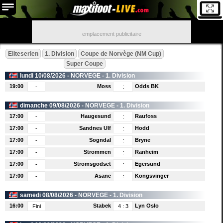
emplacement publicitaire
Eliteserien
1. Division
Coupe de Norvège (NM Cup)
Super Coupe
lundi 10/08/2026 -
NORVEGE
- 1. Division
19:00
Moss
Odds BK
-
:
dimanche 09/08/2026 -
NORVEGE
- 1. Division
17:00
Haugesund
Raufoss
-
:
17:00
Sandnes Ulf
Hodd
-
:
17:00
Sogndal
Bryne
-
:
17:00
Strommen
Ranheim
-
:
17:00
Stromsgodset
Egersund
-
:
17:00
Asane
Kongsvinger
-
:
samedi 08/08/2026 -
NORVEGE
- 1. Division
16:00
Stabek
Lyn Oslo
Fini
4
:
3