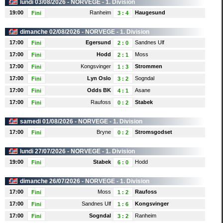
lundi 03/08/2026 -
NORVEGE
- 1. Division
19:00
Ranheim
Haugesund
Fini
3
:
4
dimanche 02/08/2026 -
NORVEGE
- 1. Division
17:00
Egersund
Sandnes Ulf
Fini
2
:
0
17:00
Hodd
Moss
Fini
2
:
1
17:00
Kongsvinger
Strommen
Fini
1
:
3
17:00
Lyn Oslo
Sogndal
Fini
3
:
2
17:00
Odds BK
Asane
Fini
4
:
1
17:00
Raufoss
Stabek
Fini
0
:
2
samedi 01/08/2026 -
NORVEGE
- 1. Division
17:00
Bryne
Stromsgodset
Fini
0
:
2
lundi 27/07/2026 -
NORVEGE
- 1. Division
19:00
Stabek
Hodd
Fini
6
:
0
dimanche 26/07/2026 -
NORVEGE
- 1. Division
17:00
Moss
Raufoss
Fini
1
:
2
17:00
Sandnes Ulf
Kongsvinger
Fini
1
:
6
17:00
Sogndal
Ranheim
Fini
3
:
2