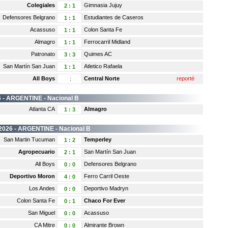
Colegiales
Gimnasia Jujuy
2
:
1
Defensores Belgrano
Estudiantes de Caseros
1
:
1
Acassuso
Colon Santa Fe
1
:
1
Almagro
Ferrocarril Midland
1
:
1
Patronato
Quimes AC
3
:
3
San Martín San Juan
Atletico Rafaela
1
:
1
All Boys
Central Norte
reporté
:
 -
ARGENTINE
- Nacional B
Atlanta CA
Almagro
1
:
3
2026 -
ARGENTINE
- Nacional B
San Martin Tucuman
Temperley
1
:
2
Agropecuario
San Martín San Juan
2
:
1
All Boys
Defensores Belgrano
0
:
0
Deportivo Moron
Ferro Carril Oeste
4
:
0
Los Andes
Deportivo Madryn
0
:
0
Colon Santa Fe
Chaco For Ever
0
:
1
San Miguel
Acassuso
0
:
0
CA Mitre
Almirante Brown
0
:
0