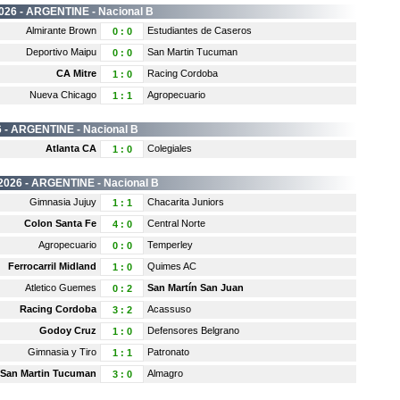
026 -
ARGENTINE
- Nacional B
Almirante Brown
Estudiantes de Caseros
0
:
0
Deportivo Maipu
San Martin Tucuman
0
:
0
CA Mitre
Racing Cordoba
1
:
0
Nueva Chicago
Agropecuario
1
:
1
 -
ARGENTINE
- Nacional B
Atlanta CA
Colegiales
1
:
0
2026 -
ARGENTINE
- Nacional B
Gimnasia Jujuy
Chacarita Juniors
1
:
1
Colon Santa Fe
Central Norte
4
:
0
Agropecuario
Temperley
0
:
0
Ferrocarril Midland
Quimes AC
1
:
0
Atletico Guemes
San Martín San Juan
0
:
2
Racing Cordoba
Acassuso
3
:
2
Godoy Cruz
Defensores Belgrano
1
:
0
Gimnasia y Tiro
Patronato
1
:
1
San Martin Tucuman
Almagro
3
:
0