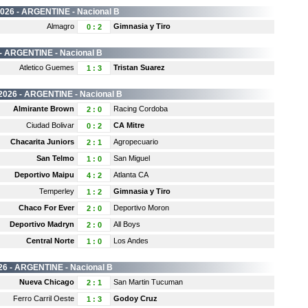
2026 -
ARGENTINE
- Nacional B
Almagro
Gimnasia y Tiro
0
:
2
 -
ARGENTINE
- Nacional B
Atletico Guemes
Tristan Suarez
1
:
3
2026 -
ARGENTINE
- Nacional B
Almirante Brown
Racing Cordoba
2
:
0
Ciudad Bolivar
CA Mitre
0
:
2
Chacarita Juniors
Agropecuario
2
:
1
San Telmo
San Miguel
1
:
0
Deportivo Maipu
Atlanta CA
4
:
2
Temperley
Gimnasia y Tiro
1
:
2
Chaco For Ever
Deportivo Moron
2
:
0
Deportivo Madryn
All Boys
2
:
0
Central Norte
Los Andes
1
:
0
26 -
ARGENTINE
- Nacional B
Nueva Chicago
San Martin Tucuman
2
:
1
Ferro Carril Oeste
Godoy Cruz
1
:
3