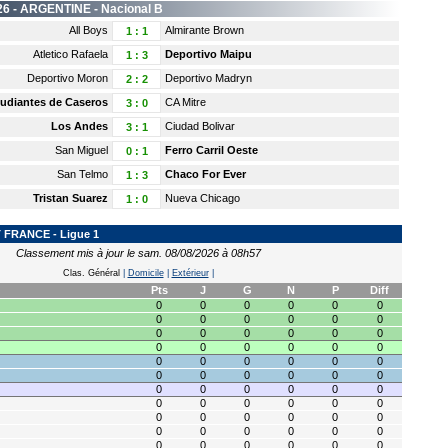
26 -
ARGENTINE
- Nacional B
All Boys
Almirante Brown
1
:
1
Atletico Rafaela
Deportivo Maipu
1
:
3
Deportivo Moron
Deportivo Madryn
2
:
2
tudiantes de Caseros
CA Mitre
3
:
0
Los Andes
Ciudad Bolivar
3
:
1
San Miguel
Ferro Carril Oeste
0
:
1
San Telmo
Chaco For Ever
1
:
3
Tristan Suarez
Nueva Chicago
1
:
0
FRANCE - Ligue 1
Classement mis à jour le sam. 08/08/2026 à 08h57
Clas. Général
|
Domicile
|
Extérieur
|
Pts
J
G
N
P
Diff
0
0
0
0
0
0
0
0
0
0
0
0
0
0
0
0
0
0
0
0
0
0
0
0
0
0
0
0
0
0
0
0
0
0
0
0
0
0
0
0
0
0
0
0
0
0
0
0
0
0
0
0
0
0
0
0
0
0
0
0
0
0
0
0
0
0