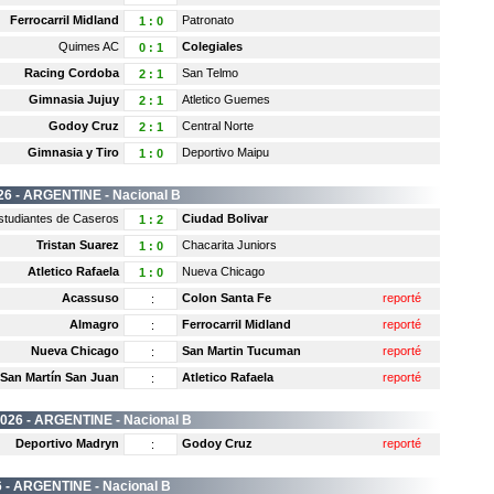
Ferrocarril Midland
Patronato
1
:
0
Quimes AC
Colegiales
0
:
1
Racing Cordoba
San Telmo
2
:
1
Gimnasia Jujuy
Atletico Guemes
2
:
1
Godoy Cruz
Central Norte
2
:
1
Gimnasia y Tiro
Deportivo Maipu
1
:
0
26 -
ARGENTINE
- Nacional B
studiantes de Caseros
Ciudad Bolivar
1
:
2
Tristan Suarez
Chacarita Juniors
1
:
0
Atletico Rafaela
Nueva Chicago
1
:
0
Acassuso
Colon Santa Fe
reporté
:
Almagro
Ferrocarril Midland
reporté
:
Nueva Chicago
San Martin Tucuman
reporté
:
San Martín San Juan
Atletico Rafaela
reporté
:
2026 -
ARGENTINE
- Nacional B
Deportivo Madryn
Godoy Cruz
reporté
:
 -
ARGENTINE
- Nacional B