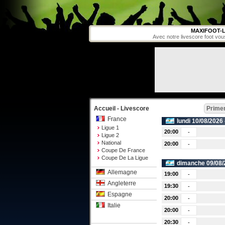
MAXIFOOT-L
Avec notre livescore foot vou
Accueil - Livescore
Primer
France
lundi 10/08/2026
Ligue 1
20:00
-
Ligue 2
National
20:00
-
Coupe De France
Coupe De La Ligue
dimanche 09/08/
Allemagne
19:00
-
Angleterre
19:30
-
Espagne
20:00
-
Italie
20:00
-
20:30
-