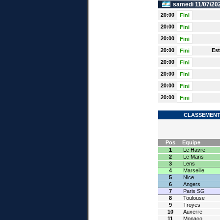
samedi 11/07/20
20:00
Fini
20:00
Fini
20:00
Fini
20:00
Es
Fini
20:00
Fini
20:00
Fini
20:00
Fini
20:00
Fini
CLASSEMENT 
Pos
Equipe
1
Le Havre
2
Le Mans
3
Lens
4
Marseille
5
Nice
6
Angers
7
Paris SG
8
Toulouse
9
Troyes
10
Auxerre
11
Monaco