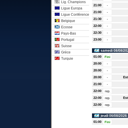
Lig. Champions
21:00
-
Ligue Europa
21:00
-
Ligue Conférence
21:30
-
Belgique
22:00
-
Ecosse
22:30
-
Pays-Bas
Portugal
23:00
-
Suisse
samedi 08/08/20
Grèce
01:00
Fini
Turquie
20:00
-
20:00
-
20:00
Es
-
21:00
-
22:00
rep.
22:00
Es
rep.
22:00
rep.
jeudi 06/08/2026
01:00
Fini