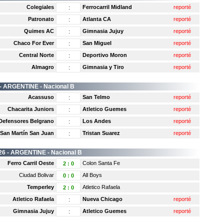
Colegiales
Ferrocarril Midland
reporté
:
Patronato
Atlanta CA
reporté
:
Quimes AC
Gimnasia Jujuy
reporté
:
Chaco For Ever
San Miguel
reporté
:
Central Norte
Deportivo Moron
reporté
:
Almagro
Gimnasia y Tiro
reporté
:
 -
ARGENTINE
- Nacional B
Acassuso
San Telmo
reporté
:
Chacarita Juniors
Atletico Guemes
reporté
:
Defensores Belgrano
Los Andes
reporté
:
San Martín San Juan
Tristan Suarez
reporté
:
26 -
ARGENTINE
- Nacional B
Ferro Carril Oeste
Colon Santa Fe
2
:
0
Ciudad Bolivar
All Boys
0
:
0
Temperley
Atletico Rafaela
2
:
0
Atletico Rafaela
Nueva Chicago
reporté
:
Gimnasia Jujuy
Atletico Guemes
reporté
: