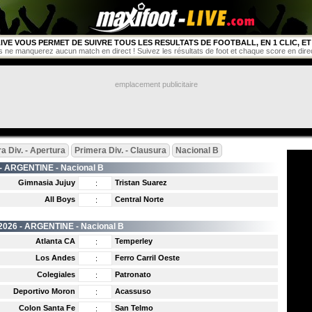
IVE VOUS PERMET DE SUIVRE TOUS LES RESULTATS DE FOOTBALL, EN 1 CLIC, ET 
s ne manquerez aucun match en direct ! Suivez les résultats de foot et chaque score en direct 
emplacement publicitaire
a Div. - Apertura
Primera Div. - Clausura
Nacional B
 -
ARGENTINE
- Nacional B
Gimnasia Jujuy
Tristan Suarez
:
All Boys
Central Norte
:
2026 -
ARGENTINE
- Nacional B
Atlanta CA
Temperley
:
Los Andes
Ferro Carril Oeste
:
Colegiales
Patronato
:
Deportivo Moron
Acassuso
:
Colon Santa Fe
San Telmo
: