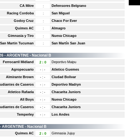
CA Mitre
Defensores Belgrano
:
Racing Cordoba
San Miguel
:
Godoy Cruz
Chaco For Ever
:
Quimes AC
Almagro
:
Gimnasia y Tiro
Nueva Chicago
:
San Martin Tucuman
San Martín San Juan
:
26 -
ARGENTINE
- Nacional B
Ferrocarril Midland
Deportivo Maipu
2
:
0
Agropecuario
Atletico Guemes
-
:
-
Almirante Brown
Ciudad Bolivar
-
:
-
tudiantes de Caseros
Deportivo Madryn
-
:
-
Atletico Rafaela
Chacarita Juniors
-
:
-
All Boys
Nueva Chicago
-
:
-
tudiantes de Caseros
Chacarita Juniors
-
:
-
Temperley
Los Andes
-
:
-
 -
ARGENTINE
- Nacional B
Quimes AC
Gimnasia Jujuy
2
:
0