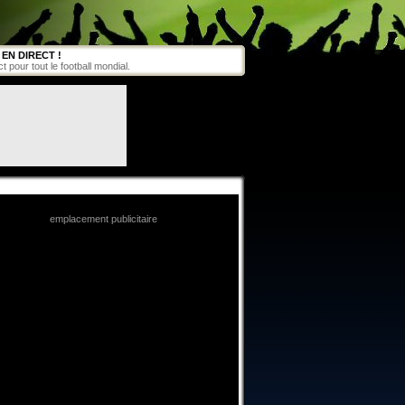
EN DIRECT !
pour tout le football mondial.
emplacement publicitaire