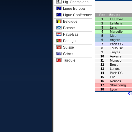
Lig. Champions
Ligue Europa
Ligue Conférence
Pos
Equipe
1
Le Havre
Belgique
2
Le Mans
3
Lens
Ecosse
4
Marseille
Pays-Bas
5
Nice
6
Angers
Portugal
7
Paris SG
Suisse
8
Toulouse
9
Troyes
Grèce
10
Auxerre
Turquie
11
Monaco
12
Brest
13
Lorient
14
Paris FC
15
Lille
16
Rennes
17
Strasbourg
18
Lyon
Cl