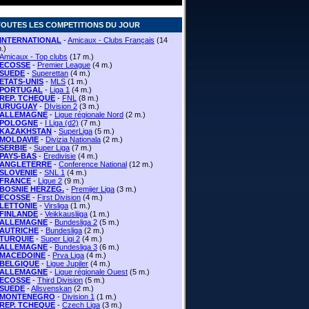
TOUTES LES COMPETITIONS DU JOUR
INTERNATIONAL
-
Amicaux - Clubs Français
(14
.)
Amicaux - Top clubs
(17 m.)
ECOSSE
-
Premier League
(4 m.)
SUEDE
-
Superettan
(4 m.)
ETATS-UNIS
-
MLS
(1 m.)
PORTUGAL
-
Liga 1
(4 m.)
REP. TCHEQUE
-
FNL
(8 m.)
URUGUAY
-
DIvision 2
(3 m.)
ALLEMAGNE
-
Ligue régionale Nord
(2 m.)
POLOGNE
-
I Liga (d2)
(7 m.)
KAZAKHSTAN
-
SuperLiga
(5 m.)
MOLDAVIE
-
Divizia Nationala
(2 m.)
SERBIE
-
Super Liga
(7 m.)
PAYS-BAS
-
Eredivisie
(4 m.)
ANGLETERRE
-
Conference National
(12 m.)
SLOVENIE
-
SNL 1
(4 m.)
FRANCE
-
Ligue 2
(9 m.)
BOSNIE HERZEG.
-
Premijer Liga
(3 m.)
ECOSSE
-
First Division
(4 m.)
LETTONIE
-
Virsliga
(1 m.)
FINLANDE
-
Veikkausliiga
(1 m.)
ALLEMAGNE
-
Bundesliga 2
(5 m.)
AUTRICHE
-
Bundesliga
(2 m.)
TURQUIE
-
Super Ligi 2
(4 m.)
ALLEMAGNE
-
Bundesliga 3
(6 m.)
MACEDOINE
-
Prva Liga
(4 m.)
BELGIQUE
-
Ligue Jupiler
(4 m.)
ALLEMAGNE
-
Ligue régionale Ouest
(5 m.)
ECOSSE
-
Third Division
(5 m.)
SUEDE
-
Allsvenskan
(2 m.)
MONTENEGRO
-
Division 1
(1 m.)
REP. TCHEQUE
-
Czech Liga
(3 m.)