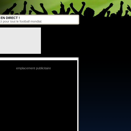
EN DIRECT !
pour tout le football mondial.
emplacement publicitaire