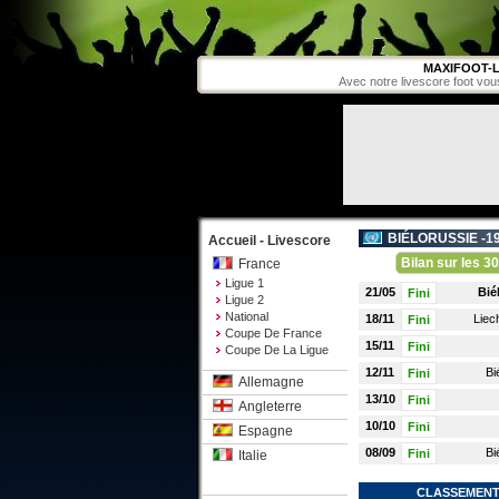
MAXIFOOT-L
Avec notre livescore foot vou
BIÉLORUSSIE -1
Accueil - Livescore
Bilan sur les 30
France
Ligue 1
21/05
Bié
Fini
Ligue 2
National
18/11
Liec
Fini
Coupe De France
15/11
Fini
Coupe De La Ligue
12/11
Bi
Fini
Allemagne
13/10
Fini
Angleterre
10/10
Fini
Espagne
08/09
Bi
Fini
Italie
CLASSEMENT 