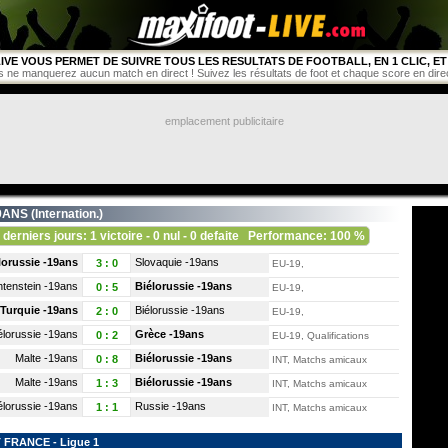
IVE VOUS PERMET DE SUIVRE TOUS LES RESULTATS DE FOOTBALL, EN 1 CLIC, ET 
s ne manquerez aucun match en direct ! Suivez les résultats de foot et chaque score en direct 
emplacement publicitaire
9ANS (
Internation.
)
 derniers jours: 1 victoire - 0 nul - 0 defaite
Performance: 100 %
lorussie -19ans
Slovaquie -19ans
3
:
0
EU-19,
htenstein -19ans
Biélorussie -19ans
0
:
5
EU-19,
Turquie -19ans
Biélorussie -19ans
2
:
0
EU-19,
élorussie -19ans
Grèce -19ans
0
:
2
EU-19, Qualifications
Malte -19ans
Biélorussie -19ans
0
:
8
INT, Matchs amicaux
Malte -19ans
Biélorussie -19ans
1
:
3
INT, Matchs amicaux
élorussie -19ans
Russie -19ans
1
:
1
INT, Matchs amicaux
FRANCE - Ligue 1