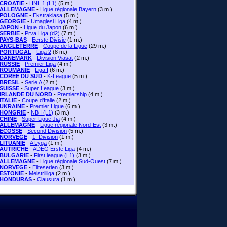
CROATIE
-
HNL 1 (L1)
(5 m.)
ALLEMAGNE
-
Ligue régionale Bayern
(3 m.)
POLOGNE
-
Ekstraklasa
(5 m.)
GEORGIE
-
Umaglesi Liga
(4 m.)
JAPON
-
Ligue du Japon
(6 m.)
SERBIE
-
Prva Liga (d2)
(7 m.)
PAYS-BAS
-
Eerste Divisie
(1 m.)
ANGLETERRE
-
Coupe de la Ligue
(29 m.)
PORTUGAL
-
Liga 2
(8 m.)
DANEMARK
-
Division Viasat
(2 m.)
RUSSIE
-
Premier Liga
(4 m.)
ROUMANIE
-
Liga I
(6 m.)
COREE DU SUD
-
K-League
(5 m.)
BRESIL
-
Serie A
(2 m.)
SUISSE
-
Super League
(3 m.)
IRLANDE DU NORD
-
Premiership
(4 m.)
ITALIE
-
Coupe d'Italie
(2 m.)
UKRAINE
-
Premier Ligue
(6 m.)
HONGRIE
-
NB I (L1)
(3 m.)
CHINE
-
Super Ligue Jia
(4 m.)
ALLEMAGNE
-
Ligue régionale Nord-Est
(3 m.)
ECOSSE
-
Second Division
(5 m.)
NORVEGE
-
1. Division
(1 m.)
LITUANIE
-
A Lyga
(1 m.)
AUTRICHE
-
ADEG Erste Liga
(4 m.)
BULGARIE
-
First league (L1)
(3 m.)
ALLEMAGNE
-
Ligue régionale Sud-Ouest
(7 m.)
NORVEGE
-
Eliteserien
(3 m.)
ESTONIE
-
Meistriliiga
(2 m.)
HONDURAS
-
Clausura
(1 m.)