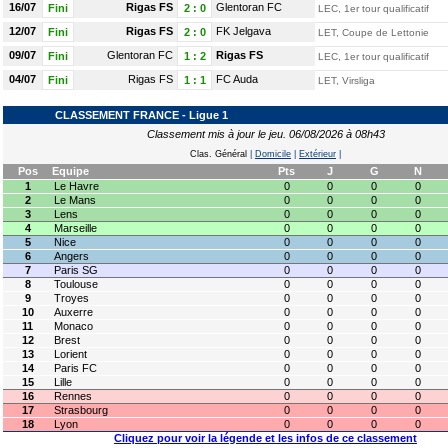
16/07
Rigas FS
Glentoran FC
Fini
2
:
0
LEC, 1er tour qualificatif
12/07
Rigas FS
FK Jelgava
Fini
2
:
0
LET, Coupe de Lettonie
09/07
Glentoran FC
Rigas FS
Fini
1
:
2
LEC, 1er tour qualificatif
04/07
Rigas FS
FC Auda
Fini
1
:
1
LET, Virsliga
CLASSEMENT FRANCE - Ligue 1
Classement mis à jour le jeu. 06/08/2026 à 08h43
Clas. Général
|
Domicile
|
Extérieur
|
Pos
Equipe
Pts
J
G
N
1
Le Havre
0
0
0
0
2
Le Mans
0
0
0
0
3
Lens
0
0
0
0
4
Marseille
0
0
0
0
5
Nice
0
0
0
0
6
Angers
0
0
0
0
7
Paris SG
0
0
0
0
8
Toulouse
0
0
0
0
9
Troyes
0
0
0
0
10
Auxerre
0
0
0
0
11
Monaco
0
0
0
0
12
Brest
0
0
0
0
13
Lorient
0
0
0
0
14
Paris FC
0
0
0
0
15
Lille
0
0
0
0
16
Rennes
0
0
0
0
17
Strasbourg
0
0
0
0
18
Lyon
0
0
0
0
Cliquez pour voir la légende et les infos de ce classement