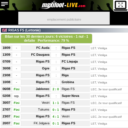
emplacement publicitaire
RIGAS FS (
Lettonie
)
Bilan sur les 30 derniers jours: 6 victoires - 1 nul - 1
defaite
Performance: 79 %
18/09
FC Auda
Rigas FS
-
:
LET, Virsliga
13/09
FC Daugava
Rigas FS
-
:
LET, Virsliga
07/09
Rigas FS
FC Liepaja
-
:
LET, Virsliga
30/08
Ogre
Rigas FS
-
:
LET, Virsliga
23/08
Rigas FS
Riga
-
:
LET, Virsliga
10/08
Rigas FS
Grobina
-
:
LET, Virsliga
06/08
Jablonec
Rigas FS
Fini
2
:
0
LEC, 3e tour qualificatif
02/08
Rigas FS
Super Nova
rep.
:
LET, Virsliga
30/07
Vestri
Rigas FS
Fini
1
:
1
LEC, 2e tour qualificatif
27/07
Tukums
Rigas FS
Fini
0
:
1
LET, Virsliga
23/07
Rigas FS
Vestri
Fini
4
:
1
LEC, 2e tour qualificatif
20/07
FK Jelgava
Rigas FS
Fini
0
:
1
LET, Virsliga