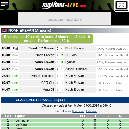
emplacement publicitaire
NOAH EREVAN (
Armenie
)
Bilan sur les 30 derniers jours: 2 victoires - 3 nuls - 0
defaite
Performance: 60 %
09/08
Shirak FC Giumri
Noah Erevan
Fini
3
:
4
ARM, Premier League
06/08
Noah Erevan
FC Sion
Fini
2
:
2
LEC, 3e tour qualificatif
02/08
Noah Erevan
Syunik
Fini
3
:
0
ARM, Premier League
30/07
Noah Erevan
Zimbru Chisinau
Fini
2
:
1
LEC, 2e tour qualificatif
23/07
Zimbru Chisinau
Noah Erevan
Fini
1
:
1
LEC, 2e tour qualificatif
07/07
CFR Cluj
Noah Erevan
Fini
1
:
1
INT, Amicaux clubs
04/07
Mura 05
Noah Erevan
Fini
1
:
1
INT, Amicaux clubs
CLASSEMENT FRANCE - Ligue 1
Classement mis à jour le dim. 09/08/2026 à 08h46
Clas. Général
|
Domicile
|
Extérieur
|
Pos
Equipe
Pts
J
G
N
1
Le Havre
0
0
0
0
2
Le Mans
0
0
0
0
3
Lens
0
0
0
0