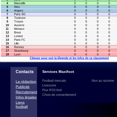
4
Marseille
0
0
0
0
5
Nice
0
0
0
0
6
Angers
0
0
0
0
7
Paris SG
0
0
0
0
8
Toulouse
0
0
0
0
9
Troyes
0
0
0
0
10
Auxerre
0
0
0
0
11
Monaco
0
0
0
0
12
Brest
0
0
0
0
13
Lorient
0
0
0
0
14
Paris FC
0
0
0
0
15
Lille
0
0
0
0
16
Rennes
0
0
0
0
17
Strasbourg
0
0
0
0
18
Lyon
0
0
0
0
Cliquez pour voir la légende et les infos de ce classement
Contacts
Services Maxifoot
Football mercato
Non au racisme
La rédaction
Livescore
Publicité
Flux RSS foot
Recrutement
Choix de consentement
Infos légales
Liens
football