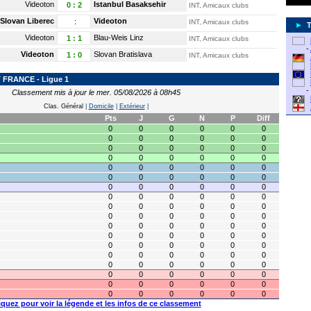
Videoton
Istanbul Basaksehir
0
:
2
INT, Amicaux clubs
Slovan Liberec
Videoton
:
INT, Amicaux clubs
►
Videoton
Blau-Weis Linz
1
:
1
INT, Amicaux clubs
-
Videoton
Slovan Bratislava
1
:
0
INT, Amicaux clubs
FRANCE - Ligue 1
-
Classement mis à jour le mer. 05/08/2026 à 08h45
Clas. Général
|
Domicile
|
Extérieur
|
Pts
J
G
N
P
Diff
0
0
0
0
0
0
0
0
0
0
0
0
0
0
0
0
0
0
0
0
0
0
0
0
0
0
0
0
0
0
0
0
0
0
0
0
0
0
0
0
0
0
0
0
0
0
0
0
0
0
0
0
0
0
0
0
0
0
0
0
0
0
0
0
0
0
0
0
0
0
0
0
0
0
0
0
0
0
0
0
0
0
0
0
0
0
0
0
0
0
0
0
0
0
0
0
0
0
0
0
0
0
0
0
0
0
0
0
iquez pour voir la légende et les infos de ce classement