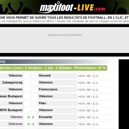
IVE VOUS PERMET DE SUIVRE TOUS LES RESULTATS DE FOOTBALL, EN 1 CLIC, ET 
s ne manquerez aucun match en direct ! Suivez les résultats de foot et chaque score en direct 
emplacement publicitaire
rie
)
derniers jours: 2 victoires - 1 nul - 2 defaites
Performance: 47 %
Videoton
Honved
:
HON, NB I (L1)
Zalaegerszeg
Videoton
:
HON, NB I (L1)
Videoton
Ferencvaros
:
HON, NB I (L1)
asas Budapest
Videoton
:
HON, NB I (L1)
Videoton
Paks
:
HON, NB I (L1)
MTK Budapest
Videoton
:
HON, NB I (L1)
Videoton
Kisvarda
0
:
2
HON, NB I (L1)
Debrecen
Videoton
0
:
2
HON, NB I (L1)