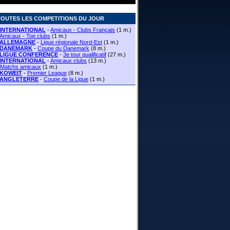
TOUTES LES COMPETITIONS DU JOUR
INTERNATIONAL
-
Amicaux - Clubs Français
(1 m.)
Amicaux - Top clubs
(1 m.)
ALLEMAGNE
-
Ligue régionale Nord-Est
(1 m.)
DANEMARK
-
Coupe du Danemark
(8 m.)
LIGUE CONFERENCE
-
3e tour qualificatif
(27 m.)
INTERNATIONAL
-
Amicaux clubs
(13 m.)
Matchs amicaux
(1 m.)
KOWEIT
-
Premier League
(8 m.)
ANGLETERRE
-
Coupe de la Ligue
(1 m.)