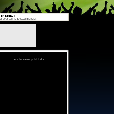
EN DIRECT !
pour tout le football mondial.
emplacement publicitaire