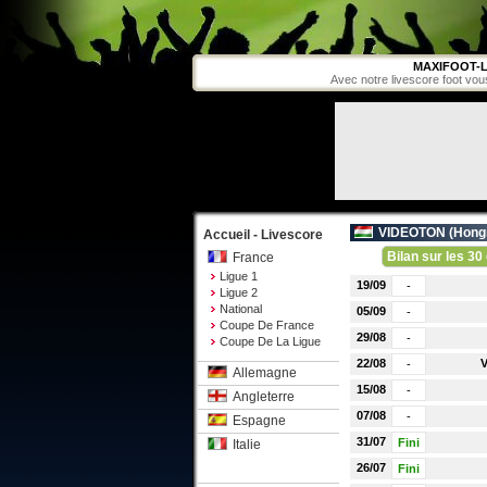
MAXIFOOT-L
Avec notre livescore foot vou
VIDEOTON (
Hong
Accueil - Livescore
Bilan sur les 30 
France
Ligue 1
19/09
-
Ligue 2
National
05/09
-
Coupe De France
29/08
-
Coupe De La Ligue
22/08
V
-
Allemagne
15/08
-
Angleterre
07/08
-
Espagne
31/07
Fini
Italie
26/07
Fini