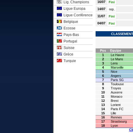
Lig. Champions
16/07
Fini
Ligue Europa
14/07
rep.
Ligue Conférence
11/07
Fini
Belgique
04/07
Fini
Ecosse
CLASSEMENT 
Pays-Bas
Portugal
Suisse
Pos
Equipe
Grèce
1
Le Havre
2
Le Mans
Turquie
3
Lens
4
Marseille
5
Nice
6
Angers
7
Paris SG
8
Toulouse
9
Troyes
10
Auxerre
11
Monaco
12
Brest
13
Lorient
14
Paris FC
15
Lille
16
Rennes
17
Strasbourg
18
Lyon
Cl