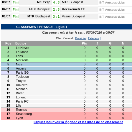
08/07
NK Celje
MTK Budapest
Fini
4
:
3
INT, Amicaux clubs
04/07
MTK Budapest
Kecskemeti TE
Fini
2
:
3
INT, Amicaux clubs
01/07
MTK Budapest
Vasas Budapest
Fini
3
:
1
INT, Amicaux clubs
CLASSEMENT FRANCE - Ligue 1
Classement mis à jour le sam. 08/08/2026 à 08h57
Clas. Général
|
Domicile
|
Extérieur
|
Pos
Equipe
Pts
J
G
N
1
Le Havre
0
0
0
0
2
Le Mans
0
0
0
0
3
Lens
0
0
0
0
4
Marseille
0
0
0
0
5
Nice
0
0
0
0
6
Angers
0
0
0
0
7
Paris SG
0
0
0
0
8
Toulouse
0
0
0
0
9
Troyes
0
0
0
0
10
Auxerre
0
0
0
0
11
Monaco
0
0
0
0
12
Brest
0
0
0
0
13
Lorient
0
0
0
0
14
Paris FC
0
0
0
0
15
Lille
0
0
0
0
16
Rennes
0
0
0
0
17
Strasbourg
0
0
0
0
18
Lyon
0
0
0
0
Cliquez pour voir la légende et les infos de ce classement