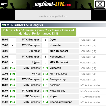
emplacement publicitaire
MTK BUDAPEST (
Hongrie
)
Bilan sur les 30 derniers jours: 2 victoires - 2 nuls - 4
defaites
Performance: 33 %
19/09
MTK Budapest
Gyor
-
:
HON, NB I (L1)
05/09
MTK Budapest
Kisvarda
-
:
HON, NB I (L1)
29/08
Debrecen
MTK Budapest
-
:
HON, NB I (L1)
22/08
MTK Budapest
Nyiregyhaza
-
:
HON, NB I (L1)
15/08
Ujpest
MTK Budapest
-
:
HON, NB I (L1)
07/08
MTK Budapest
Videoton
Fini
2
:
3
HON, NB I (L1)
01/08
Honved
MTK Budapest
Fini
3
:
3
HON, NB I (L1)
27/07
MTK Budapest
Zalaegerszeg
Fini
3
:
0
HON, NB I (L1)
18/07
MTK Budapest
Komarno
Fini
1
:
1
INT, Amicaux clubs
18/07
MTK Budapest
Kozarmisleny
Fini
3
:
0
INT, Amicaux clubs
11/07
MTK Budapest
Koper
Fini
1
:
3
INT, Amicaux clubs
11/07
MTK Budapest
Cherkasky Dniepr
Fini
0
:
4
INT, Amicaux clubs