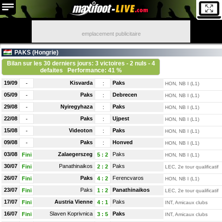
emplacement publicitaire
PAKS (
Hongrie
)
Bilan sur les 30 derniers jours: 3 victoires - 2 nuls - 4
defaites
Performance: 41 %
19/09
Kisvarda
Paks
-
:
HON, NB I (L1)
05/09
Paks
Debrecen
-
:
HON, NB I (L1)
29/08
Nyiregyhaza
Paks
-
:
HON, NB I (L1)
22/08
Paks
Ujpest
-
:
HON, NB I (L1)
15/08
Videoton
Paks
-
:
HON, NB I (L1)
09/08
Paks
Honved
-
:
HON, NB I (L1)
03/08
Zalaegerszeg
Paks
Fini
5
:
2
HON, NB I (L1)
30/07
Panathinaikos
Paks
Fini
2
:
2
LEC, 2e tour qualificatif
26/07
Paks
Ferencvaros
Fini
4
:
2
HON, NB I (L1)
23/07
Paks
Panathinaikos
Fini
1
:
2
LEC, 2e tour qualificatif
17/07
Austria Vienne
Paks
Fini
4
:
1
INT, Amicaux clubs
16/07
Slaven Koprivnica
Paks
Fini
3
:
5
INT, Amicaux clubs