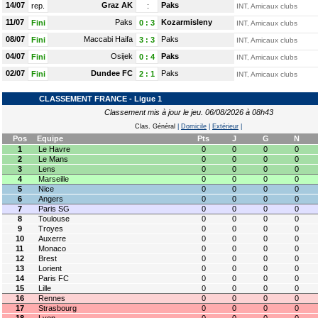
14/07
Graz AK
Paks
rep.
:
INT, Amicaux clubs
11/07
Paks
Kozarmisleny
Fini
0
:
3
INT, Amicaux clubs
08/07
Maccabi Haifa
Paks
Fini
3
:
3
INT, Amicaux clubs
04/07
Osijek
Paks
Fini
0
:
4
INT, Amicaux clubs
02/07
Dundee FC
Paks
Fini
2
:
1
INT, Amicaux clubs
CLASSEMENT FRANCE - Ligue 1
Classement mis à jour le jeu. 06/08/2026 à 08h43
Clas. Général
|
Domicile
|
Extérieur
|
Pos
Equipe
Pts
J
G
N
1
Le Havre
0
0
0
0
2
Le Mans
0
0
0
0
3
Lens
0
0
0
0
4
Marseille
0
0
0
0
5
Nice
0
0
0
0
6
Angers
0
0
0
0
7
Paris SG
0
0
0
0
8
Toulouse
0
0
0
0
9
Troyes
0
0
0
0
10
Auxerre
0
0
0
0
11
Monaco
0
0
0
0
12
Brest
0
0
0
0
13
Lorient
0
0
0
0
14
Paris FC
0
0
0
0
15
Lille
0
0
0
0
16
Rennes
0
0
0
0
17
Strasbourg
0
0
0
0