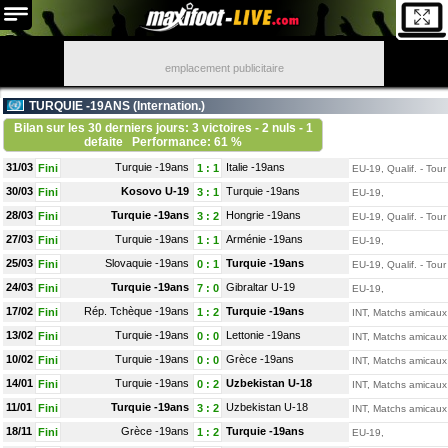
emplacement publicitaire
TURQUIE -19ANS (
Internation.
)
Bilan sur les 30 derniers jours: 3 victoires - 2 nuls - 1
defaite
Performance: 61 %
31/03
Turquie -19ans
Italie -19ans
Fini
1
:
1
EU-19, Qualif. - Tour 
30/03
Kosovo U-19
Turquie -19ans
Fini
3
:
1
EU-19,
28/03
Turquie -19ans
Hongrie -19ans
Fini
3
:
2
EU-19, Qualif. - Tour 
27/03
Turquie -19ans
Arménie -19ans
Fini
1
:
1
EU-19,
25/03
Slovaquie -19ans
Turquie -19ans
Fini
0
:
1
EU-19, Qualif. - Tour 
24/03
Turquie -19ans
Gibraltar U-19
Fini
7
:
0
EU-19,
17/02
Rép. Tchèque -19ans
Turquie -19ans
Fini
1
:
2
INT, Matchs amicaux
13/02
Turquie -19ans
Lettonie -19ans
Fini
0
:
0
INT, Matchs amicaux
10/02
Turquie -19ans
Grèce -19ans
Fini
0
:
0
INT, Matchs amicaux
14/01
Turquie -19ans
Uzbekistan U-18
Fini
0
:
2
INT, Matchs amicaux
11/01
Turquie -19ans
Uzbekistan U-18
Fini
3
:
2
INT, Matchs amicaux
18/11
Grèce -19ans
Turquie -19ans
Fini
1
:
2
EU-19,