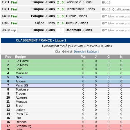
15/11
Turquie -19ans
Biélorussie -19ans
Fini
2
:
0
EU-19,
12/11
Turquie -19ans
Liechtenstein -19ans
Fini
7
:
0
EU-19, Qualification
14/10
Pologne -19ans
Turquie -19ans
Fini
1
:
0
INT, Matchs amicaux
11/10
Suède -19ans
Turquie -19ans
Fini
2
:
4
INT, Matchs amicaux
08/10
Turquie -19ans
Danemark -19ans
rep.
:
INT, Matchs amicaux
CLASSEMENT FRANCE - Ligue 1
Classement mis à jour le ven. 07/08/2026 à 08h44
Clas. Général
|
Domicile
|
Extérieur
|
Pos
Equipe
Pts
J
G
N
1
Le Havre
0
0
0
0
2
Le Mans
0
0
0
0
3
Lens
0
0
0
0
4
Marseille
0
0
0
0
5
Nice
0
0
0
0
6
Angers
0
0
0
0
7
Paris SG
0
0
0
0
8
Toulouse
0
0
0
0
9
Troyes
0
0
0
0
10
Auxerre
0
0
0
0
11
Monaco
0
0
0
0
12
Brest
0
0
0
0
13
Lorient
0
0
0
0
14
Paris FC
0
0
0
0
15
Lille
0
0
0
0
16
Rennes
0
0
0
0
17
Strasbourg
0
0
0
0