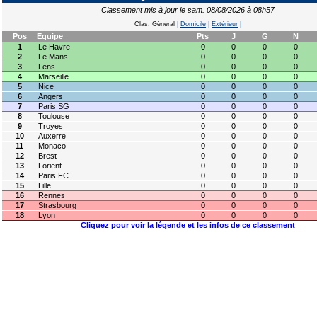
Classement mis à jour le sam. 08/08/2026 à 08h57
Clas. Général
|
Domicile
|
Extérieur
|
Pos
Equipe
Pts
J
G
N
1
Le Havre
0
0
0
0
2
Le Mans
0
0
0
0
3
Lens
0
0
0
0
4
Marseille
0
0
0
0
5
Nice
0
0
0
0
6
Angers
0
0
0
0
7
Paris SG
0
0
0
0
8
Toulouse
0
0
0
0
9
Troyes
0
0
0
0
10
Auxerre
0
0
0
0
11
Monaco
0
0
0
0
12
Brest
0
0
0
0
13
Lorient
0
0
0
0
14
Paris FC
0
0
0
0
15
Lille
0
0
0
0
16
Rennes
0
0
0
0
17
Strasbourg
0
0
0
0
18
Lyon
0
0
0
0
Cliquez pour voir la légende et les infos de ce classement