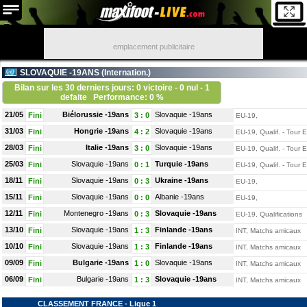
emplacement publicitaire
SLOVAQUIE -19ANS (
Internation.
)
Bilan sur les 30 derniers jours: 0 victoire - 0 nul - 1
defaite
Performance: 0 %
21/05
Biélorussie -19ans
Slovaquie -19ans
Fini
3
:
0
EU-19,
31/03
Hongrie -19ans
Slovaquie -19ans
Fini
4
:
2
EU-19, Qualif. - Tour El
28/03
Italie -19ans
Slovaquie -19ans
Fini
3
:
0
EU-19, Qualif. - Tour El
25/03
Slovaquie -19ans
Turquie -19ans
Fini
0
:
1
EU-19, Qualif. - Tour El
18/11
Slovaquie -19ans
Ukraine -19ans
Fini
0
:
3
EU-19,
15/11
Slovaquie -19ans
Albanie -19ans
Fini
0
:
0
EU-19,
12/11
Montenegro -19ans
Slovaquie -19ans
Fini
0
:
3
EU-19, Qualifications
13/10
Slovaquie -19ans
Finlande -19ans
Fini
1
:
3
INT, Matchs amicaux
10/10
Slovaquie -19ans
Finlande -19ans
Fini
1
:
3
INT, Matchs amicaux
09/09
Bulgarie -19ans
Slovaquie -19ans
Fini
1
:
0
INT, Matchs amicaux
06/09
Bulgarie -19ans
Slovaquie -19ans
Fini
1
:
3
INT, Matchs amicaux
CLASSEMENT FRANCE - Ligue 1