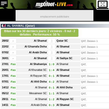
emplacement publicitaire
AL SHAMAL (
Qatar
)
Bilan sur les 30 derniers jours: 2 victoires - 0 nul - 2
defaites
Performance: 50 %
28/02
Al Shamal
Qatar SC
-
:
QAT, Division 1
22/02
Al Gharrafa Doha
Al Shamal
-
:
QAT, Division 1
07/02
Al Arabi Doha
Al Shamal
-
:
QAT, Division 1
30/01
Al Shamal
Al Sailiya SC
-
:
QAT, Division 1
27/01
Al Shahaniya
Al Shamal
Fini
1
:
0
QAT,
20/01
Al Khuraitiat SC
Al Shamal
Fini
1
:
4
QAT,
17/01
Al Rayyan SC
Al Shamal
Fini
0
:
1
QAT, Division 1
07/01
Al Ahli Doha
Al Shamal
Fini
4
:
2
QAT, Division 1
14/12
Al Shamal
Al Ahli Doha
Fini
0
:
1
QAT,
05/12
Mesaimeer SC
Al Shamal
Fini
1
:
1
QAT,
28/11
Al Shamal
Al Rayyan SC
Fini
1
:
2
QAT,
14/11
Al Arabi Doha
Al Shamal
Fini
0
:
3
QAT,