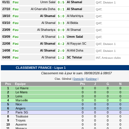
01/11
Umm Salal
Al Shamal
Fini
0
:
5
QAT, Division 1
27/10
Al Gharrafa Doha
Al Shamal
Fini
0
:
1
QAT,
18/10
Al Shamal
Al Markhiya
Fini
5
:
0
QAT,
03/10
Al Shamal
Al Bidda
Fini
3
:
3
QAT,
23/09
Al Shahaniya
Al Shamal
Fini
0
:
0
QAT,
03/09
Al Shamal
Umm Salal
Fini
1
:
3
QAT,
22/08
Al Shamal
Al Rayyan SC
Fini
4
:
2
QAT, Division 1
14/08
Al Shamal
Al Ahli Doha
Fini
2
:
0
QAT, Division 1
04/08
Al Shamal
SC Telstar
Fini
1
:
2
INT, Amicaux clubs
CLASSEMENT FRANCE - Ligue 1
Classement mis à jour le sam. 08/08/2026 à 08h57
Clas. Général
|
Domicile
|
Extérieur
|
Pos
Equipe
Pts
J
G
N
1
Le Havre
0
0
0
0
2
Le Mans
0
0
0
0
3
Lens
0
0
0
0
4
Marseille
0
0
0
0
5
Nice
0
0
0
0
6
Angers
0
0
0
0
7
Paris SG
0
0
0
0
8
Toulouse
0
0
0
0
9
Troyes
0
0
0
0
10
Auxerre
0
0
0
0
11
Monaco
0
0
0
0