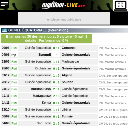
emplacement publicitaire
GUINÉE ÉQUATORIALE (
Internation.
)
Bilan sur les 30 derniers jours: 0 victoire - 0 nul - 1
defaite
Performance: 0 %
09/06
Guinée équatoriale
Comores
Fini
0
:
1
INT, Matchs amicaux
04/06
Burundi
Guinée équatoriale
rep.
:
INT, Matchs amicaux
31/03
Guinée équatoriale
Madagascar
Fini
1
:
1
INT, Matchs amicaux
25/03
Kirghizistan
Guinée équatoriale
Fini
0
:
1
INT, Matchs amicaux
31/12
Guinée équatoriale
Algérie
Fini
1
:
3
CAN, 1er tour, groupe
28/12
Guinée équatoriale
Soudan
Fini
0
:
1
CAN, 1er tour, groupe
24/12
Burkina Faso
Guinée équatoriale
Fini
2
:
1
CAN, 1er tour, groupe
17/11
Madagascar
Guinée équatoriale
Fini
2
:
0
INT, Matchs amicaux
14/11
Kenya
Guinée équatoriale
Fini
0
:
1
INT, Matchs amicaux
13/10
Guinée équatoriale
Libéria
Fini
1
:
1
CM'26, 1e tour, group
08/09
Guinée équatoriale
Tunisie
Fini
0
:
1
CM'26, 1e tour, group
04/09
Sao Tomé
Guinée équatoriale
Fini
2
:
3
CM'26, 1e tour, group