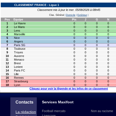
CLASSEMENT FRANCE - Ligue 1
Classement mis à jour le mer. 05/08/2026 à 08h45
Clas. Général
|
Domicile
|
Extérieur
|
Pos
Equipe
Pts
J
G
N
1
Le Havre
0
0
0
0
2
Le Mans
0
0
0
0
3
Lens
0
0
0
0
4
Marseille
0
0
0
0
5
Nice
0
0
0
0
6
Angers
0
0
0
0
7
Paris SG
0
0
0
0
8
Toulouse
0
0
0
0
9
Troyes
0
0
0
0
10
Auxerre
0
0
0
0
11
Monaco
0
0
0
0
12
Brest
0
0
0
0
13
Lorient
0
0
0
0
14
Paris FC
0
0
0
0
15
Lille
0
0
0
0
16
Rennes
0
0
0
0
17
Strasbourg
0
0
0
0
18
Lyon
0
0
0
0
Cliquez pour voir la légende et les infos de ce classement
Contacts
Services Maxifoot
Football mercato
Non au racisme
La rédaction
Livescore