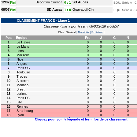
12/07
Deportivo Cuenca
SD Aucas
Fini
0
:
1
EQU, Série A - C
08/07
SD Aucas
Guayaquil City
Fini
1
:
0
EQU, Série A - C
CLASSEMENT FRANCE - Ligue 1
Classement mis à jour le sam. 08/08/2026 à 08h57
Clas. Général
|
Domicile
|
Extérieur
|
Pos
Equipe
Pts
J
G
N
1
Le Havre
0
0
0
0
2
Le Mans
0
0
0
0
3
Lens
0
0
0
0
4
Marseille
0
0
0
0
5
Nice
0
0
0
0
6
Angers
0
0
0
0
7
Paris SG
0
0
0
0
8
Toulouse
0
0
0
0
9
Troyes
0
0
0
0
10
Auxerre
0
0
0
0
11
Monaco
0
0
0
0
12
Brest
0
0
0
0
13
Lorient
0
0
0
0
14
Paris FC
0
0
0
0
15
Lille
0
0
0
0
16
Rennes
0
0
0
0
17
Strasbourg
0
0
0
0
18
Lyon
0
0
0
0
Cliquez pour voir la légende et les infos de ce classement