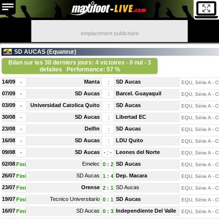
emplacement publicitaire
SD AUCAS (
Equateur
)
Bilan sur les 30 derniers jours: 4 victoires - 0 nul - 3
defaites
Performance: 57 %
14/09
Manta
SD Aucas
-
:
EQU, Série A - C
07/09
SD Aucas
Barcel. Guayaquil
-
:
EQU, Série A - C
03/09
Universidad Catolica Quito
SD Aucas
-
:
EQU, Série A - C
30/08
SD Aucas
Libertad EC
-
:
EQU, Série A - C
23/08
Delfin
SD Aucas
-
:
EQU, Série A - C
16/08
SD Aucas
LDU Quito
-
:
EQU, Série A - C
09/08
SD Aucas
Leones del Norte
-
-
:
-
EQU, Série A - C
02/08
Emelec
SD Aucas
Fini
0
:
2
EQU, Série A - C
26/07
SD Aucas
Dep. Macara
Fini
1
:
4
EQU, Série A - C
23/07
Orense
SD Aucas
Fini
2
:
1
EQU, Série A - C
19/07
Tecnico Universitario
SD Aucas
Fini
0
:
1
EQU, Série A - C
16/07
SD Aucas
Independiente Del Valle
Fini
0
:
3
EQU, Série A - C