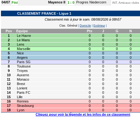
04/07
Mayence II
Progres Niedercorn
Fini
1
:
0
INT, Amicaux clubs
CLASSEMENT FRANCE - Ligue 1
Classement mis à jour le sam. 08/08/2026 à 08h57
Clas. Général
|
Domicile
|
Extérieur
|
Pos
Equipe
Pts
J
G
N
1
Le Havre
0
0
0
0
2
Le Mans
0
0
0
0
3
Lens
0
0
0
0
4
Marseille
0
0
0
0
5
Nice
0
0
0
0
6
Angers
0
0
0
0
7
Paris SG
0
0
0
0
8
Toulouse
0
0
0
0
9
Troyes
0
0
0
0
10
Auxerre
0
0
0
0
11
Monaco
0
0
0
0
12
Brest
0
0
0
0
13
Lorient
0
0
0
0
14
Paris FC
0
0
0
0
15
Lille
0
0
0
0
16
Rennes
0
0
0
0
17
Strasbourg
0
0
0
0
18
Lyon
0
0
0
0
Cliquez pour voir la légende et les infos de ce classement