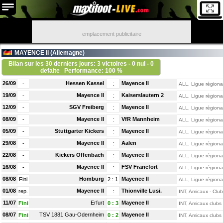
emplacement publicitaire
MAYENCE II (
Allemagne
)
Bilan sur les 30 derniers jours: 3 victoires - 0 nul - 0
defaite
Performance: 100 %
26/09
Hessen Kassel
Mayence II
-
:
ALL, Ligue régiona
19/09
Mayence II
Kaiserslautern 2
-
:
ALL, Ligue régiona
12/09
SGV Freiberg
Mayence II
-
:
ALL, Ligue régiona
08/09
Mayence II
VfR Mannheim
-
:
ALL, Ligue régiona
05/09
Stuttgarter Kickers
Mayence II
-
:
ALL, Ligue régiona
29/08
Mayence II
Aalen
-
:
ALL, Ligue régiona
22/08
Kickers Offenbach
Mayence II
-
:
ALL, Ligue régiona
16/08
Mayence II
FSV Francfort
-
:
ALL, Ligue régiona
08/08
Homburg
Mayence II
Fini
2
:
1
ALL, Ligue régiona
01/08
Mayence II
Thionville Lusi.
rep.
:
INT, Amicaux - Club
11/07
Erfurt
Mayence II
Fini
0
:
3
INT, Amicaux clubs
08/07
TSV 1881 Gau-Odernheim
Mayence II
Fini
0
:
2
INT, Amicaux clubs