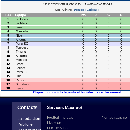
Classement mis à jour le jeu. 06/08/2026 à 08h43
Clas. Général
|
Domicile
|
Extérieur
|
Pos
Equipe
Pts
J
G
N
1
Le Havre
0
0
0
0
2
Le Mans
0
0
0
0
3
Lens
0
0
0
0
4
Marseille
0
0
0
0
5
Nice
0
0
0
0
6
Angers
0
0
0
0
7
Paris SG
0
0
0
0
8
Toulouse
0
0
0
0
9
Troyes
0
0
0
0
10
Auxerre
0
0
0
0
11
Monaco
0
0
0
0
12
Brest
0
0
0
0
13
Lorient
0
0
0
0
14
Paris FC
0
0
0
0
15
Lille
0
0
0
0
16
Rennes
0
0
0
0
17
Strasbourg
0
0
0
0
18
Lyon
0
0
0
0
Cliquez pour voir la légende et les infos de ce classement
Contacts
Services Maxifoot
Football mercato
Non au racisme
La rédaction
Livescore
Publicité
Flux RSS foot