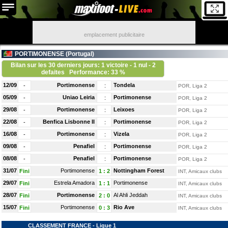
emplacement publicitaire
PORTIMONENSE (
Portugal
)
Bilan sur les 30 derniers jours: 1 victoire - 1 nul - 2
defaites
Performance: 33 %
12/09
Portimonense
Tondela
-
:
POR, Liga 2
05/09
Uniao Leiria
Portimonense
-
:
POR, Liga 2
29/08
Portimonense
Leixoes
-
:
POR, Liga 2
22/08
Benfica Lisbonne II
Portimonense
-
:
POR, Liga 2
16/08
Portimonense
Vizela
-
:
POR, Liga 2
09/08
Penafiel
Portimonense
-
:
POR, Liga 2
08/08
Penafiel
Portimonense
-
:
POR, Liga 2
31/07
Portimonense
Nottingham Forest
Fini
1
:
2
INT, Amicaux clubs
29/07
Estrela Amadora
Portimonense
Fini
1
:
1
INT, Amicaux clubs
28/07
Portimonense
Al Ahli Jeddah
Fini
2
:
0
INT, Amicaux clubs
15/07
Portimonense
Rio Ave
Fini
0
:
3
INT, Amicaux clubs
CLASSEMENT FRANCE - Ligue 1