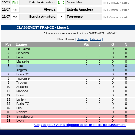
15/07
Estrela Amadora
Naval Maio
Fini
2
:
0
INT, Amicaux clubs
11/07
Alverca
Estrela Amadora
rep.
:
INT, Amicaux clubs
11/07
Estrela Amadora
Torreense
rep.
:
INT, Amicaux clubs
CLASSEMENT FRANCE - Ligue 1
Classement mis à jour le dim. 09/08/2026 à 08h46
Clas. Général
|
Domicile
|
Extérieur
|
Pos
Equipe
Pts
J
G
N
1
Le Havre
0
0
0
0
2
Le Mans
0
0
0
0
3
Lens
0
0
0
0
4
Marseille
0
0
0
0
5
Nice
0
0
0
0
6
Angers
0
0
0
0
7
Paris SG
0
0
0
0
8
Toulouse
0
0
0
0
9
Troyes
0
0
0
0
10
Auxerre
0
0
0
0
11
Monaco
0
0
0
0
12
Brest
0
0
0
0
13
Lorient
0
0
0
0
14
Paris FC
0
0
0
0
15
Lille
0
0
0
0
16
Rennes
0
0
0
0
17
Strasbourg
0
0
0
0
18
Lyon
0
0
0
0
Cliquez pour voir la légende et les infos de ce classement