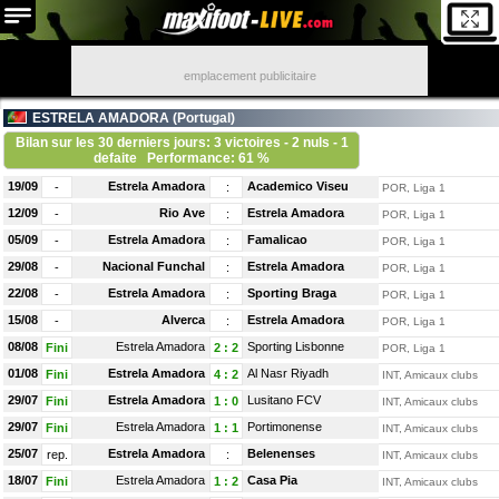
emplacement publicitaire
ESTRELA AMADORA (
Portugal
)
Bilan sur les 30 derniers jours: 3 victoires - 2 nuls - 1
defaite
Performance: 61 %
19/09
Estrela Amadora
Academico Viseu
-
:
POR, Liga 1
12/09
Rio Ave
Estrela Amadora
-
:
POR, Liga 1
05/09
Estrela Amadora
Famalicao
-
:
POR, Liga 1
29/08
Nacional Funchal
Estrela Amadora
-
:
POR, Liga 1
22/08
Estrela Amadora
Sporting Braga
-
:
POR, Liga 1
15/08
Alverca
Estrela Amadora
-
:
POR, Liga 1
08/08
Estrela Amadora
Sporting Lisbonne
Fini
2
:
2
POR, Liga 1
01/08
Estrela Amadora
Al Nasr Riyadh
Fini
4
:
2
INT, Amicaux clubs
29/07
Estrela Amadora
Lusitano FCV
Fini
1
:
0
INT, Amicaux clubs
29/07
Estrela Amadora
Portimonense
Fini
1
:
1
INT, Amicaux clubs
25/07
Estrela Amadora
Belenenses
rep.
:
INT, Amicaux clubs
18/07
Estrela Amadora
Casa Pia
Fini
1
:
2
INT, Amicaux clubs