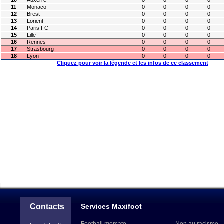
10
Auxerre
0
0
0
0
11
Monaco
0
0
0
0
12
Brest
0
0
0
0
13
Lorient
0
0
0
0
14
Paris FC
0
0
0
0
15
Lille
0
0
0
0
16
Rennes
0
0
0
0
17
Strasbourg
0
0
0
0
18
Lyon
0
0
0
0
Cliquez pour voir la légende et les infos de ce classement
Contacts
Services Maxifoot