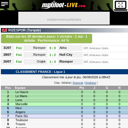
emplacement publicitaire
RIZESPOR (
Turquie
)
Bilan sur les 30 derniers jours: 1 victoire - 1 nul - 1
defaite
Performance: 44 %
31/07
Rizespor
Abha
Fini
0
:
0
INT, Amicaux clubs
28/07
Rizespor
Hull City
Fini
1
:
2
INT, Amicaux clubs
25/07
Osijek
Rizespor
Fini
1
:
3
INT, Amicaux clubs
CLASSEMENT FRANCE - Ligue 1
Classement mis à jour le jeu. 06/08/2026 à 08h43
Clas. Général
|
Domicile
|
Extérieur
|
Pos
Equipe
Pts
J
G
N
1
Le Havre
0
0
0
0
2
Le Mans
0
0
0
0
3
Lens
0
0
0
0
4
Marseille
0
0
0
0
5
Nice
0
0
0
0
6
Angers
0
0
0
0
7
Paris SG
0
0
0
0
8
Toulouse
0
0
0
0
9
Troyes
0
0
0
0