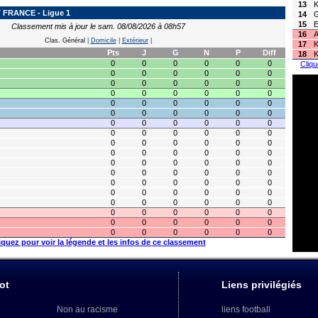
13
K
FRANCE - Ligue 1
14
G
15
E
Classement mis à jour le sam. 08/08/2026 à 08h57
16
A
Clas. Général
|
Domicile
|
Extérieur
|
17
K
Pts
J
G
N
P
Diff
18
K
0
0
0
0
0
0
Cliqu
0
0
0
0
0
0
0
0
0
0
0
0
0
0
0
0
0
0
0
0
0
0
0
0
0
0
0
0
0
0
0
0
0
0
0
0
0
0
0
0
0
0
0
0
0
0
0
0
0
0
0
0
0
0
0
0
0
0
0
0
0
0
0
0
0
0
0
0
0
0
0
0
0
0
0
0
0
0
0
0
0
0
0
0
0
0
0
0
0
0
0
0
0
0
0
0
0
0
0
0
0
0
iquez pour voir la légende et les infos de ce classement
ot
Liens privilégiés
Non au racisme
liens football