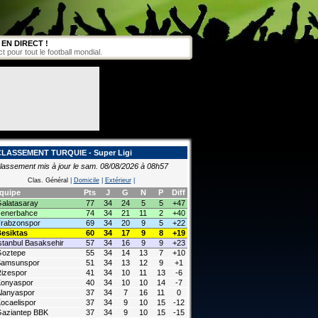
EN DIRECT !
pour tout le football mondial.
CLASSEMENT TURQUIE - Super Ligi
lassement mis à jour le sam. 08/08/2026 à 08h57
Clas. Général
|
Domicile
|
Extérieur
|
quipe
Pts
J
G
N
P
Diff
alatasaray
77
34
24
5
5
+47
enerbahce
74
34
21
11
2
+40
rabzonspor
69
34
20
9
5
+22
esiktas
60
34
17
9
8
+19
stanbul Basaksehir
57
34
16
9
9
+23
oztepe
55
34
14
13
7
+10
Samsunspor
51
34
13
12
9
+1
izespor
41
34
10
11
13
-6
onyaspor
40
34
10
10
14
-7
lanyaspor
37
34
7
16
11
0
ocaelispor
37
34
9
10
15
-12
aziantep BBK
37
34
9
10
15
-15