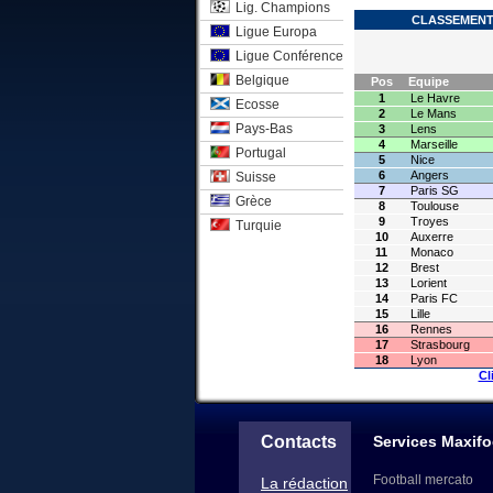
Lig. Champions
CLASSEMENT 
Ligue Europa
Ligue Conférence
Belgique
Pos
Equipe
1
Le Havre
Ecosse
2
Le Mans
Pays-Bas
3
Lens
4
Marseille
Portugal
5
Nice
6
Angers
Suisse
7
Paris SG
Grèce
8
Toulouse
9
Troyes
Turquie
10
Auxerre
11
Monaco
12
Brest
13
Lorient
14
Paris FC
15
Lille
16
Rennes
17
Strasbourg
18
Lyon
Cl
Contacts
Services Maxifo
Football mercato
La rédaction