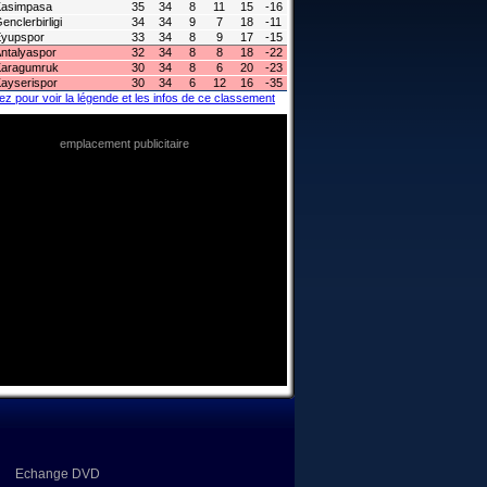
asimpasa
35
34
8
11
15
-16
enclerbirligi
34
34
9
7
18
-11
yupspor
33
34
8
9
17
-15
ntalyaspor
32
34
8
8
18
-22
aragumruk
30
34
8
6
20
-23
ayserispor
30
34
6
12
16
-35
ez pour voir la légende et les infos de ce classement
emplacement publicitaire
Echange DVD