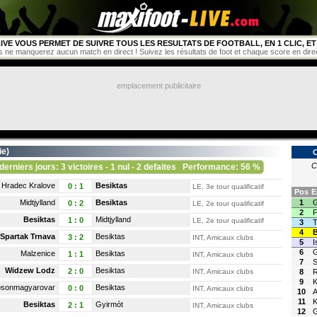
IVE VOUS PERMET DE SUIVRE TOUS LES RESULTATS DE FOOTBALL, EN 1 CLIC, ET 
s ne manquerez aucun match en direct ! Suivez les résultats de foot et chaque score en direct 
emplacement publicitaire
ie
)
C
derniers jours: 3 victoires - 1 nul - 2 defaites
Performance: 56 %
Hradec Kralove
Besiktas
0
:
1
LE, 3e tour qualificatif
Pos
E
Midtjylland
Besiktas
1
G
0
:
2
LE, 2e tour qualificatif
2
F
Besiktas
Midtjylland
1
:
0
LE, 2e tour qualificatif
3
T
4
B
Spartak Trnava
Besiktas
3
:
2
INT, Amicaux clubs
5
I
6
G
Malzenice
Besiktas
1
:
1
INT, Amicaux clubs
7
Widzew Lodz
Besiktas
2
:
0
INT, Amicaux clubs
8
R
9
K
sonmagyarovar
Besiktas
0
:
0
INT, Amicaux clubs
10
A
11
K
Besiktas
Gyirmót
2
:
1
INT, Amicaux clubs
12
G