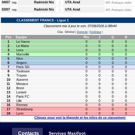
04/07
Radnicki Nis
UTA Arad
rep.
:
INT, Amicaux clubs
03/07
Radnicki Nis
UTA Arad
rep.
:
INT, Amicaux clubs
CLASSEMENT FRANCE - Ligue 1
Classement mis à jour le ven. 07/08/2026 à 08h44
Clas. Général
|
Domicile
|
Extérieur
|
Pos
Equipe
Pts
J
G
N
1
Le Havre
0
0
0
0
2
Le Mans
0
0
0
0
3
Lens
0
0
0
0
4
Marseille
0
0
0
0
5
Nice
0
0
0
0
6
Angers
0
0
0
0
7
Paris SG
0
0
0
0
8
Toulouse
0
0
0
0
9
Troyes
0
0
0
0
10
Auxerre
0
0
0
0
11
Monaco
0
0
0
0
12
Brest
0
0
0
0
13
Lorient
0
0
0
0
14
Paris FC
0
0
0
0
15
Lille
0
0
0
0
16
Rennes
0
0
0
0
17
Strasbourg
0
0
0
0
18
Lyon
0
0
0
0
Cliquez pour voir la légende et les infos de ce classement
Contacts
Services Maxifoot