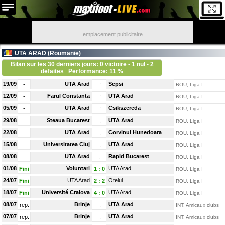
emplacement publicitaire
UTA ARAD (
Roumanie
)
Bilan sur les 30 derniers jours: 0 victoire - 1 nul - 2
defaites
Performance: 11 %
19/09
UTA Arad
Sepsi
-
:
ROU, Liga I
12/09
Farul Constanta
UTA Arad
-
:
ROU, Liga I
05/09
UTA Arad
Csikszereda
-
:
ROU, Liga I
29/08
Steaua Bucarest
UTA Arad
-
:
ROU, Liga I
22/08
UTA Arad
Corvinul Hunedoara
-
:
ROU, Liga I
15/08
Universitatea Cluj
UTA Arad
-
:
ROU, Liga I
08/08
UTA Arad
Rapid Bucarest
-
-
:
-
ROU, Liga I
01/08
Voluntari
UTA Arad
Fini
1
:
0
ROU, Liga I
24/07
UTA Arad
Otelul
Fini
2
:
2
ROU, Liga I
18/07
Université Craiova
UTA Arad
Fini
4
:
0
ROU, Liga I
08/07
Brinje
UTA Arad
rep.
:
INT, Amicaux clubs
07/07
Brinje
UTA Arad
rep.
:
INT, Amicaux clubs