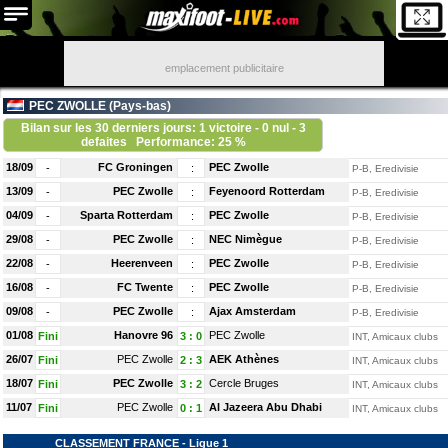
emplacement publicitaire
PEC ZWOLLE (
Pays-bas
)
Bilan sur les 30 derniers jours: 1 victoire - 0 nul - 3
defaites
Performance: 25 %
18/09
FC Groningen
PEC Zwolle
-
:
P-B, Eredivisie
13/09
PEC Zwolle
Feyenoord Rotterdam
-
:
P-B, Eredivisie
04/09
Sparta Rotterdam
PEC Zwolle
-
:
P-B, Eredivisie
29/08
PEC Zwolle
NEC Nimègue
-
:
P-B, Eredivisie
22/08
Heerenveen
PEC Zwolle
-
:
P-B, Eredivisie
16/08
FC Twente
PEC Zwolle
-
:
P-B, Eredivisie
09/08
PEC Zwolle
Ajax Amsterdam
-
:
P-B, Eredivisie
01/08
Hanovre 96
PEC Zwolle
Fini
3
:
0
INT, Amicaux clubs
26/07
PEC Zwolle
AEK Athènes
Fini
2
:
3
INT, Amicaux clubs
18/07
PEC Zwolle
Cercle Bruges
Fini
3
:
2
INT, Amicaux clubs
11/07
PEC Zwolle
Al Jazeera Abu Dhabi
Fini
0
:
1
INT, Amicaux clubs
CLASSEMENT FRANCE - Ligue 1