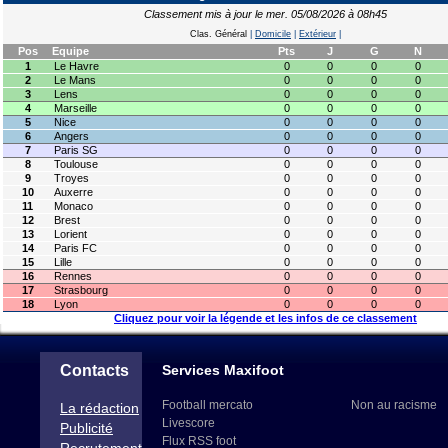
Classement mis à jour le mer. 05/08/2026 à 08h45
Clas. Général
|
Domicile
|
Extérieur
|
Pos
Equipe
Pts
J
G
N
1
Le Havre
0
0
0
0
2
Le Mans
0
0
0
0
3
Lens
0
0
0
0
4
Marseille
0
0
0
0
5
Nice
0
0
0
0
6
Angers
0
0
0
0
7
Paris SG
0
0
0
0
8
Toulouse
0
0
0
0
9
Troyes
0
0
0
0
10
Auxerre
0
0
0
0
11
Monaco
0
0
0
0
12
Brest
0
0
0
0
13
Lorient
0
0
0
0
14
Paris FC
0
0
0
0
15
Lille
0
0
0
0
16
Rennes
0
0
0
0
17
Strasbourg
0
0
0
0
18
Lyon
0
0
0
0
Cliquez pour voir la légende et les infos de ce classement
Contacts
Services Maxifoot
Football mercato
Non au racisme
La rédaction
Livescore
Publicité
Flux RSS foot