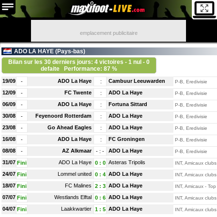
emplacement publicitaire
ADO LA HAYE (
Pays-bas
)
Bilan sur les 30 derniers jours: 4 victoires - 1 nul - 0
defaite
Performance: 87 %
19/09
ADO La Haye
Cambuur Leeuwarden
-
:
P-B, Eredivisie
12/09
FC Twente
ADO La Haye
-
:
P-B, Eredivisie
06/09
ADO La Haye
Fortuna Sittard
-
:
P-B, Eredivisie
30/08
Feyenoord Rotterdam
ADO La Haye
-
:
P-B, Eredivisie
23/08
Go Ahead Eagles
ADO La Haye
-
:
P-B, Eredivisie
16/08
ADO La Haye
FC Groningen
-
:
P-B, Eredivisie
08/08
AZ Alkmaar
ADO La Haye
-
-
:
-
P-B, Eredivisie
31/07
ADO La Haye
Asteras Tripolis
Fini
0
:
0
INT, Amicaux clubs
24/07
Lommel united
ADO La Haye
Fini
0
:
4
INT, Amicaux clubs
18/07
FC Malines
ADO La Haye
Fini
2
:
3
INT, Amicaux - Top
07/07
Westlands Elftal
ADO La Haye
Fini
0
:
6
INT, Amicaux clubs
04/07
Laakkwartier
ADO La Haye
Fini
1
:
5
INT, Amicaux clubs