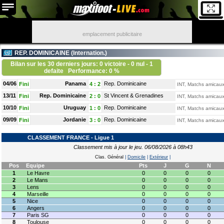
emplacement publicitaire
REP. DOMINICAINE (
Internation.
)
Bilan sur les 30 derniers jours: 0 victoire - 0 nul - 1
defaite
Performance: 0 %
04/06
Panama
Rep. Dominicaine
Fini
4
:
2
INT, Matchs amicau
13/11
Rep. Dominicaine
St Vincent & Grenadines
Fini
2
:
0
INT, Matchs amicau
10/10
Uruguay
Rep. Dominicaine
Fini
1
:
0
INT, Matchs amicau
09/09
Jordanie
Rep. Dominicaine
Fini
3
:
0
INT, Matchs amicau
CLASSEMENT FRANCE - Ligue 1
Classement mis à jour le jeu. 06/08/2026 à 08h43
Clas. Général
|
Domicile
|
Extérieur
|
Pos
Equipe
Pts
J
G
N
1
Le Havre
0
0
0
0
2
Le Mans
0
0
0
0
3
Lens
0
0
0
0
4
Marseille
0
0
0
0
5
Nice
0
0
0
0
6
Angers
0
0
0
0
7
Paris SG
0
0
0
0
8
Toulouse
0
0
0
0