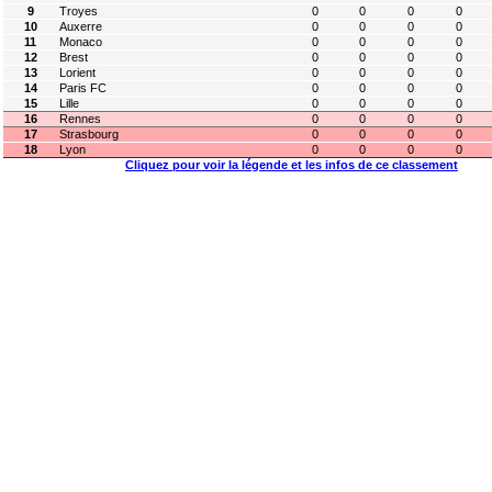
9
Troyes
0
0
0
0
10
Auxerre
0
0
0
0
11
Monaco
0
0
0
0
12
Brest
0
0
0
0
13
Lorient
0
0
0
0
14
Paris FC
0
0
0
0
15
Lille
0
0
0
0
16
Rennes
0
0
0
0
17
Strasbourg
0
0
0
0
18
Lyon
0
0
0
0
Cliquez pour voir la légende et les infos de ce classement