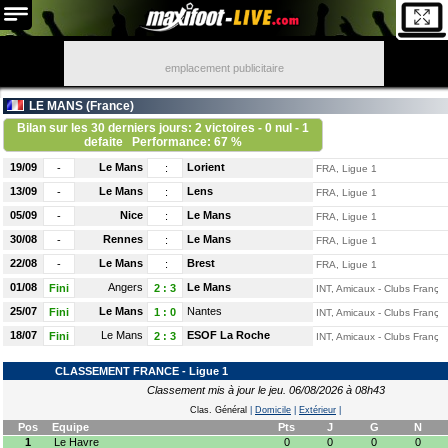
emplacement publicitaire
LE MANS (
France
)
Bilan sur les 30 derniers jours: 2 victoires - 0 nul - 1
defaite
Performance: 67 %
19/09
Le Mans
Lorient
-
:
FRA, Ligue 1
13/09
Le Mans
Lens
-
:
FRA, Ligue 1
05/09
Nice
Le Mans
-
:
FRA, Ligue 1
30/08
Rennes
Le Mans
-
:
FRA, Ligue 1
22/08
Le Mans
Brest
-
:
FRA, Ligue 1
01/08
Angers
Le Mans
Fini
2
:
3
INT, Amicaux - Clubs Françai
25/07
Le Mans
Nantes
Fini
1
:
0
INT, Amicaux - Clubs Françai
18/07
Le Mans
ESOF La Roche
Fini
2
:
3
INT, Amicaux - Clubs Françai
CLASSEMENT FRANCE - Ligue 1
Classement mis à jour le jeu. 06/08/2026 à 08h43
Clas. Général
|
Domicile
|
Extérieur
|
Pos
Equipe
Pts
J
G
N
1
Le Havre
0
0
0
0