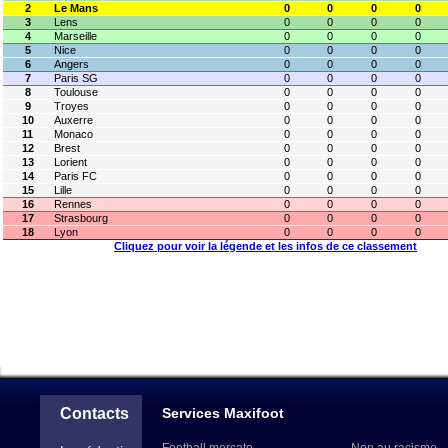
2
Le Mans
0
0
0
0
3
Lens
0
0
0
0
4
Marseille
0
0
0
0
5
Nice
0
0
0
0
6
Angers
0
0
0
0
7
Paris SG
0
0
0
0
8
Toulouse
0
0
0
0
9
Troyes
0
0
0
0
10
Auxerre
0
0
0
0
11
Monaco
0
0
0
0
12
Brest
0
0
0
0
13
Lorient
0
0
0
0
14
Paris FC
0
0
0
0
15
Lille
0
0
0
0
16
Rennes
0
0
0
0
17
Strasbourg
0
0
0
0
18
Lyon
0
0
0
0
Cliquez pour voir la légende et les infos de ce classement
Contacts
Services Maxifoot