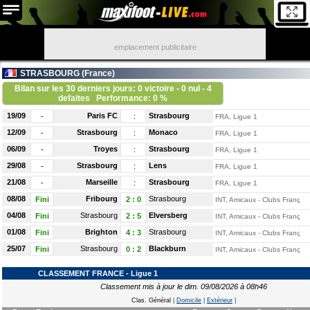
emplacement publicitaire
STRASBOURG (
France
)
Bilan sur les 30 derniers jours: 0 victoire - 0 nul - 4
defaites
Performance: 0 %
19/09
Paris FC
Strasbourg
-
:
FRA, Ligue 1
12/09
Strasbourg
Monaco
-
:
FRA, Ligue 1
06/09
Troyes
Strasbourg
-
:
FRA, Ligue 1
29/08
Strasbourg
Lens
-
:
FRA, Ligue 1
21/08
Marseille
Strasbourg
-
:
FRA, Ligue 1
08/08
Fribourg
Strasbourg
Fini
2
:
0
INT, Amicaux - Clubs Français
04/08
Strasbourg
Elversberg
Fini
2
:
5
INT, Amicaux - Clubs Français
01/08
Brighton
Strasbourg
Fini
4
:
3
INT, Amicaux - Clubs Français
25/07
Strasbourg
Blackburn
Fini
0
:
2
INT, Amicaux - Clubs Français
CLASSEMENT FRANCE - Ligue 1
Classement mis à jour le dim. 09/08/2026 à 08h46
Clas. Général
|
Domicile
|
Extérieur
|