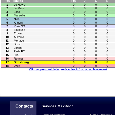
Pos
Equipe
Pts
J
G
N
1
Le Havre
0
0
0
0
2
Le Mans
0
0
0
0
3
Lens
0
0
0
0
4
Marseille
0
0
0
0
5
Nice
0
0
0
0
6
Angers
0
0
0
0
7
Paris SG
0
0
0
0
8
Toulouse
0
0
0
0
9
Troyes
0
0
0
0
10
Auxerre
0
0
0
0
11
Monaco
0
0
0
0
12
Brest
0
0
0
0
13
Lorient
0
0
0
0
14
Paris FC
0
0
0
0
15
Lille
0
0
0
0
16
Rennes
0
0
0
0
17
Strasbourg
0
0
0
0
18
Lyon
0
0
0
0
Cliquez pour voir la légende et les infos de ce classement
Contacts
Services Maxifoot