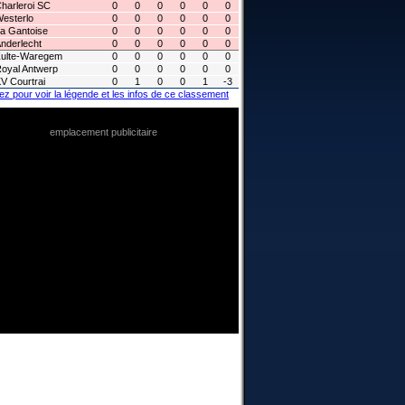
harleroi SC
0
0
0
0
0
0
esterlo
0
0
0
0
0
0
a Gantoise
0
0
0
0
0
0
nderlecht
0
0
0
0
0
0
ulte-Waregem
0
0
0
0
0
0
oyal Antwerp
0
0
0
0
0
0
V Courtrai
0
1
0
0
1
-3
ez pour voir la légende et les infos de ce classement
emplacement publicitaire