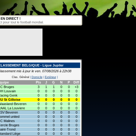
EN DIRECT !
pour tout le football mondial.
CLASSEMENT BELGIQUE - Ligue Jupiler
lassement mis à jour le ven. 07/08/2026 à 22h38
Clas. Général
|
Domicile
|
Extérieur
|
quipe
Pts
J
G
N
P
Diff
C Bruges
3
1
1
0
0
+3
H Louvain
0
0
0
0
0
0
acing Genk
0
0
0
0
0
0
U St Gilloise
0
0
0
0
0
0
aasland-Beveren
0
0
0
0
0
0
AAL La Louviere
0
0
0
0
0
0
SV Beveren
0
0
0
0
0
0
ommel united
0
0
0
0
0
0
C Malines
0
0
0
0
0
0
ercle Bruges
0
0
0
0
0
0
aint-Trond
0
0
0
0
0
0
tandard Liège
0
0
0
0
0
0