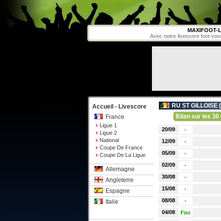
MAXIFOOT-L
Avec notre livescore foot vou
RU ST GILLOISE (
Accueil - Livescore
Bilan sur les 30 
France
Ligue 1
20/09
-
Ligue 2
National
12/09
-
Coupe De France
05/09
-
Coupe De La Ligue
02/09
-
Allemagne
30/08
-
Angleterre
15/08
-
Espagne
08/08
-
Italie
04/08
Fini