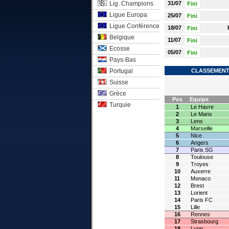
Lig. Champions
31/07
Fini
Ligue Europa
25/07
Fini
Ligue Conférence
18/07
Fini
Belgique
11/07
Fini
Ecosse
05/07
Fini
Pays-Bas
Portugal
CLASSEMENT 
Suisse
Grèce
Pos
Equipe
Turquie
1
Le Havre
2
Le Mans
3
Lens
4
Marseille
5
Nice
6
Angers
7
Paris SG
8
Toulouse
9
Troyes
10
Auxerre
11
Monaco
12
Brest
13
Lorient
14
Paris FC
15
Lille
16
Rennes
17
Strasbourg
18
Lyon