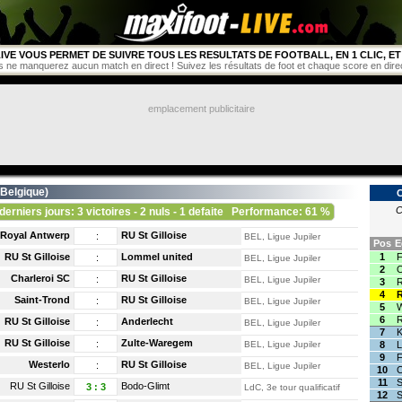
IVE VOUS PERMET DE SUIVRE TOUS LES RESULTATS DE FOOTBALL, EN 1 CLIC, ET 
s ne manquerez aucun match en direct ! Suivez les résultats de foot et chaque score en direct 
emplacement publicitaire
Belgique
)
C
derniers jours: 3 victoires - 2 nuls - 1 defaite
Performance: 61 %
Royal Antwerp
RU St Gilloise
:
BEL, Ligue Jupiler
Pos
E
RU St Gilloise
Lommel united
1
F
:
BEL, Ligue Jupiler
2
O
Charleroi SC
RU St Gilloise
:
BEL, Ligue Jupiler
3
R
4
R
Saint-Trond
RU St Gilloise
:
BEL, Ligue Jupiler
5
W
6
R
RU St Gilloise
Anderlecht
:
BEL, Ligue Jupiler
7
K
RU St Gilloise
Zulte-Waregem
:
BEL, Ligue Jupiler
8
L
9
F
Westerlo
RU St Gilloise
:
BEL, Ligue Jupiler
10
C
11
S
RU St Gilloise
Bodo-Glimt
3
:
3
LdC, 3e tour qualificatif
12
S