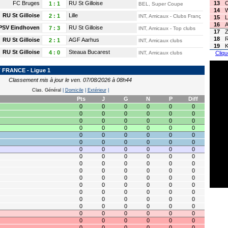
FC Bruges
RU St Gilloise
13
C
1
:
1
BEL, Super Coupe
14
W
RU St Gilloise
Lille
2
:
1
INT, Amicaux - Clubs Français
15
L
16
A
PSV Eindhoven
RU St Gilloise
7
:
3
INT, Amicaux - Top clubs
17
Z
18
R
RU St Gilloise
AGF Aarhus
2
:
1
INT, Amicaux clubs
19
K
RU St Gilloise
Steaua Bucarest
4
:
0
INT, Amicaux clubs
Cliqu
FRANCE - Ligue 1
Classement mis à jour le ven. 07/08/2026 à 08h44
Clas. Général
|
Domicile
|
Extérieur
|
Pts
J
G
N
P
Diff
0
0
0
0
0
0
0
0
0
0
0
0
0
0
0
0
0
0
0
0
0
0
0
0
0
0
0
0
0
0
0
0
0
0
0
0
0
0
0
0
0
0
0
0
0
0
0
0
0
0
0
0
0
0
0
0
0
0
0
0
0
0
0
0
0
0
0
0
0
0
0
0
0
0
0
0
0
0
0
0
0
0
0
0
0
0
0
0
0
0
0
0
0
0
0
0
0
0
0
0
0
0
0
0
0
0
0
0