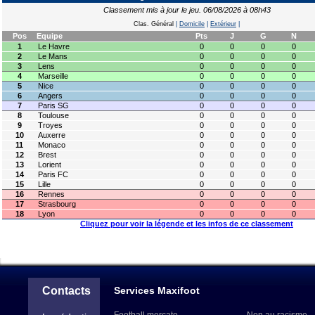
Classement mis à jour le jeu. 06/08/2026 à 08h43
Clas. Général
|
Domicile
|
Extérieur
|
Pos
Equipe
Pts
J
G
N
1
Le Havre
0
0
0
0
2
Le Mans
0
0
0
0
3
Lens
0
0
0
0
4
Marseille
0
0
0
0
5
Nice
0
0
0
0
6
Angers
0
0
0
0
7
Paris SG
0
0
0
0
8
Toulouse
0
0
0
0
9
Troyes
0
0
0
0
10
Auxerre
0
0
0
0
11
Monaco
0
0
0
0
12
Brest
0
0
0
0
13
Lorient
0
0
0
0
14
Paris FC
0
0
0
0
15
Lille
0
0
0
0
16
Rennes
0
0
0
0
17
Strasbourg
0
0
0
0
18
Lyon
0
0
0
0
Cliquez pour voir la légende et les infos de ce classement
Contacts
Services Maxifoot