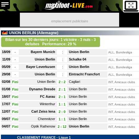
emplacement publicitaire
UNION BERLIN (
Allemagne
)
Bilan sur les 30 derniers jours: 1 victoire - 3 nuls - 3
defaites
Performance: 29 %
18/09
Bayern Munich
Union Berlin
-
:
ALL, Bundesliga
11/09
Union Berlin
Schalke 04
-
:
ALL, Bundesliga
05/09
Bayer Leverkusen
Union Berlin
-
:
ALL, Bundesliga
29/08
Union Berlin
Eintracht Francfort
-
:
ALL, Bundesliga
02/08
Union Berlin
Cagliari
Fini
2
:
2
INT, Amicaux clubs
01/08
Dynamo Dresde
Union Berlin
Fini
2
:
1
INT, Amicaux clubs
18/07
FC Aarau
Union Berlin
Fini
2
:
1
INT, Amicaux clubs
17/07
Winterthur
Union Berlin
Fini
1
:
1
INT, Amicaux clubs
12/07
Carl Zeiss Iena
Union Berlin
Fini
2
:
0
INT, Amicaux clubs
09/07
Chemnitzer
Union Berlin
Fini
1
:
1
INT, Amicaux clubs
04/07
Optik Rathenow
Union Berlin
Fini
2
:
12
INT, Amicaux clubs
CLASSEMENT FRANCE - Ligue 1