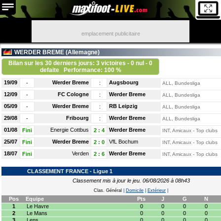
emplacement publicitaire
WERDER BREME (
Allemagne
)
Bilan sur les 30 derniers jours: 3 victoires - 0 nul - 0
defaite
Performance: 100 %
19/09
Werder Breme
Augsbourg
-
:
ALL, Bundesliga
12/09
FC Cologne
Werder Breme
-
:
ALL, Bundesliga
05/09
Werder Breme
RB Leipzig
-
:
ALL, Bundesliga
29/08
Fribourg
Werder Breme
-
:
ALL, Bundesliga
01/08
Energie Cottbus
Werder Breme
Fini
2
:
4
INT, Amicaux - Top clubs
25/07
Werder Breme
VfL Bochum
Fini
2
:
0
INT, Amicaux - Top clubs
18/07
Verden
Werder Breme
Fini
2
:
6
INT, Amicaux - Top clubs
CLASSEMENT FRANCE - Ligue 1
Classement mis à jour le jeu. 06/08/2026 à 08h43
Clas. Général
|
Domicile
|
Extérieur
|
Pos
Equipe
Pts
J
G
N
1
Le Havre
0
0
0
0
2
Le Mans
0
0
0
0
3
Lens
0
0
0
0