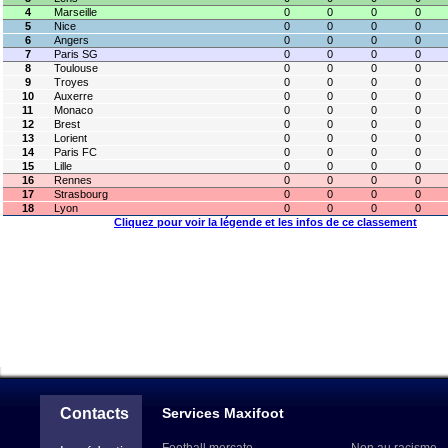
4
Marseille
0
0
0
0
5
Nice
0
0
0
0
6
Angers
0
0
0
0
7
Paris SG
0
0
0
0
8
Toulouse
0
0
0
0
9
Troyes
0
0
0
0
10
Auxerre
0
0
0
0
11
Monaco
0
0
0
0
12
Brest
0
0
0
0
13
Lorient
0
0
0
0
14
Paris FC
0
0
0
0
15
Lille
0
0
0
0
16
Rennes
0
0
0
0
17
Strasbourg
0
0
0
0
18
Lyon
0
0
0
0
Cliquez pour voir la légende et les infos de ce classement
Contacts
Services Maxifoot