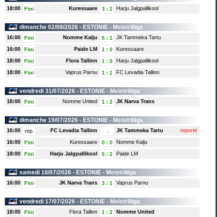
18:00
Kuressaare
Harju Jalgpallikool
Fini
3
:
2
dimanche 02/08/2026 -
ESTONIE
- Meistriliiga
16:00
Nomme Kalju
JK Tammeka Tartu
Fini
5
:
1
16:00
Paide LM
Kuressaare
Fini
1
:
0
18:00
Flora Tallinn
Harju Jalgpallikool
Fini
1
:
0
18:00
Vaprus Parnu
FC Levadia Tallinn
Fini
1
:
1
vendredi 31/07/2026 -
ESTONIE
- Meistriliiga
18:00
Nomme United
JK Narva Trans
Fini
1
:
2
dimanche 19/07/2026 -
ESTONIE
- Meistriliiga
16:00
FC Levadia Tallinn
JK Tammeka Tartu
reporté
rep.
:
16:00
Kuressaare
Nomme Kalju
Fini
0
:
0
18:00
Harju Jalgpallikool
Paide LM
Fini
5
:
2
samedi 18/07/2026 -
ESTONIE
- Meistriliiga
16:00
JK Narva Trans
Vaprus Parnu
Fini
3
:
1
vendredi 17/07/2026 -
ESTONIE
- Meistriliiga
18:00
Flora Tallinn
Nomme United
Fini
1
:
2