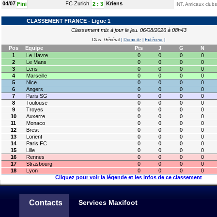
04/07
FC Zurich
Kriens
Fini
2
:
3
INT, Amicaux clubs
CLASSEMENT FRANCE - Ligue 1
Classement mis à jour le jeu. 06/08/2026 à 08h43
Clas. Général
|
Domicile
|
Extérieur
|
Pos
Equipe
Pts
J
G
N
1
Le Havre
0
0
0
0
2
Le Mans
0
0
0
0
3
Lens
0
0
0
0
4
Marseille
0
0
0
0
5
Nice
0
0
0
0
6
Angers
0
0
0
0
7
Paris SG
0
0
0
0
8
Toulouse
0
0
0
0
9
Troyes
0
0
0
0
10
Auxerre
0
0
0
0
11
Monaco
0
0
0
0
12
Brest
0
0
0
0
13
Lorient
0
0
0
0
14
Paris FC
0
0
0
0
15
Lille
0
0
0
0
16
Rennes
0
0
0
0
17
Strasbourg
0
0
0
0
18
Lyon
0
0
0
0
Cliquez pour voir la légende et les infos de ce classement
Contacts
Services Maxifoot