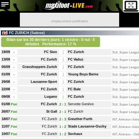
emplacement publicitaire
FC ZURICH (
Suisse
)
Bilan sur les 30 derniers jours: 1 victoire - 0 nul - 5
defaites
Performance: 17 %
19/09
FC Sion
FC Zurich
-
:
SUI, Super Leagu
13/09
FC Zurich
FC Vaduz
-
:
SUI, Super Leagu
05/09
Grasshoppers Zurich
FC Zurich
-
:
SUI, Super Leagu
01/09
FC Zurich
Young Boys Berne
-
:
SUI, Super Leagu
29/08
Lausanne-Sport
FC Zurich
-
:
SUI, Super Leagu
22/08
FC Zurich
FC Bale
-
:
SUI, Super Leagu
09/08
Lugano
FC Zurich
-
:
SUI, Super Leagu
01/08
FC Zurich
Servette Genève
Fini
2
:
1
SUI, Super Leagu
26/07
St Gall
FC Zurich
Fini
2
:
1
SUI, Super Leagu
18/07
FC Zurich
Greuther Furth
Fini
2
:
3
INT, Amicaux clubs
11/07
FC Zurich
Stade Lausanne-Ouchy
Fini
1
:
2
INT, Amicaux clubs
10/07
FC Zurich
Sochaux
Fini
1
:
2
INT, Amicaux - Clu