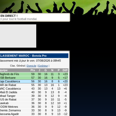
EN DIRECT !
pour tout le football mondial.
CLASSEMENT MAROC - Botola Pro
lassement mis à jour le ven. 07/08/2026 à 08h45
Clas. Général
|
Domicile
|
Extérieur
|
quipe
Pts
J
G
N
P
Diff
aghreb de Fès
59
30
16
11
3
+23
SB Berkane
57
30
16
9
5
+17
aja Casablanca
56
30
16
8
6
+20
AR de Rabat
55
30
13
16
1
+23
WAC Casablanca
43
30
13
4
13
+6
ifaâ El Jadida
40
30
9
13
8
-4
ttihad Tanger
39
30
9
12
9
-4
US de Rabat
37
30
9
10
11
-5
Kawkab
36
30
8
12
10
+1
CODM Meknes
36
30
9
9
12
-9
Khemis Zemamra
33
30
8
9
13
-9
assania Agadir
33
30
8
9
13
-12