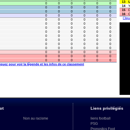
13
0
0
0
0
0
0
14
Y
0
0
0
0
0
0
15
D
0
0
0
0
0
0
16
O
0
0
0
0
0
0
Cliqu
0
0
0
0
0
0
0
0
0
0
0
0
0
0
0
0
0
0
0
0
0
0
0
0
0
0
0
0
0
0
0
0
0
0
0
0
0
0
0
0
0
0
0
0
0
0
0
0
0
0
0
0
0
0
0
0
0
0
0
0
0
0
0
0
0
0
iquez pour voir la légende et les infos de ce classement
ot
Liens privilégiés
Non au racisme
liens football
PSG
Pronostics Foot