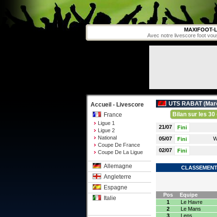
MAXIFOOT-L
Avec notre livescore foot vou
UTS RABAT (
Mar
Accueil - Livescore
Bilan sur les 30 
France
Ligue 1
21/07
Fini
Ligue 2
National
05/07
W
Fini
Coupe De France
02/07
Fini
Coupe De La Ligue
Allemagne
CLASSEMENT 
Angleterre
Espagne
Pos
Equipe
Italie
1
Le Havre
2
Le Mans
3
Lens