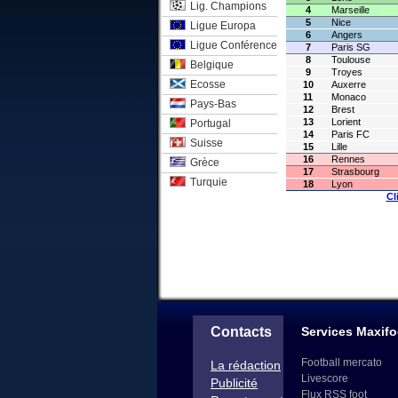
Lig. Champions
4
Marseille
5
Nice
Ligue Europa
6
Angers
Ligue Conférence
7
Paris SG
8
Toulouse
Belgique
9
Troyes
Ecosse
10
Auxerre
11
Monaco
Pays-Bas
12
Brest
13
Lorient
Portugal
14
Paris FC
Suisse
15
Lille
16
Rennes
Grèce
17
Strasbourg
Turquie
18
Lyon
Cl
Contacts
Services Maxifo
Football mercato
La rédaction
Livescore
Publicité
Flux RSS foot