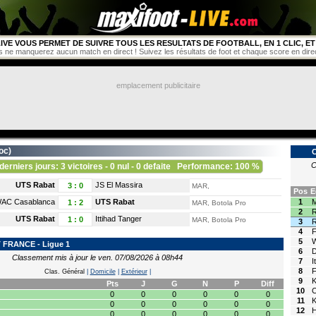
IVE VOUS PERMET DE SUIVRE TOUS LES RESULTATS DE FOOTBALL, EN 1 CLIC, ET 
s ne manquerez aucun match en direct ! Suivez les résultats de foot et chaque score en direct 
emplacement publicitaire
oc
)
C
derniers jours: 3 victoires - 0 nul - 0 defaite
Performance: 100 %
UTS Rabat
JS El Massira
3
:
0
MAR,
Pos
E
AC Casablanca
UTS Rabat
1
M
1
:
2
MAR, Botola Pro
2
R
UTS Rabat
Ittihad Tanger
1
:
0
MAR, Botola Pro
3
R
4
F
5
FRANCE - Ligue 1
6
D
Classement mis à jour le ven. 07/08/2026 à 08h44
7
I
8
F
Clas. Général
|
Domicile
|
Extérieur
|
9
Pts
J
G
N
P
Diff
10
0
0
0
0
0
0
11
0
0
0
0
0
0
12
H
0
0
0
0
0
0