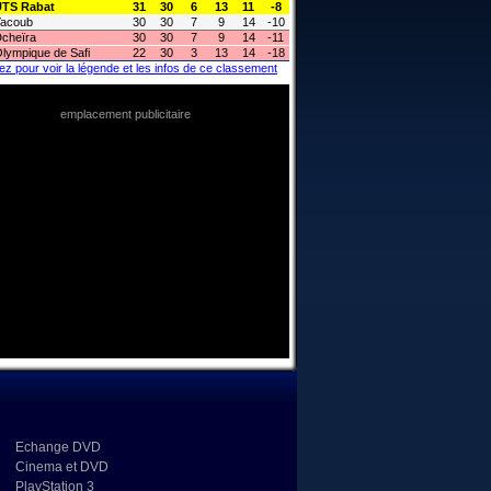
UTS Rabat
31
30
6
13
11
-8
acoub
30
30
7
9
14
-10
cheïra
30
30
7
9
14
-11
lympique de Safi
22
30
3
13
14
-18
ez pour voir la légende et les infos de ce classement
emplacement publicitaire
Echange DVD
Cinema et DVD
PlayStation 3