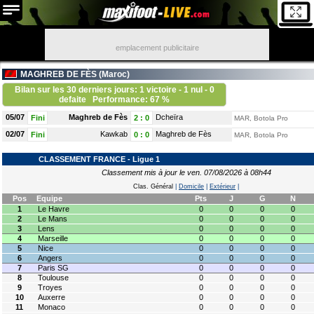
emplacement publicitaire
MAGHREB DE FÈS (
Maroc
)
Bilan sur les 30 derniers jours: 1 victoire - 1 nul - 0
defaite
Performance: 67 %
05/07
Maghreb de Fès
Dcheïra
Fini
2
:
0
MAR, Botola Pro
02/07
Kawkab
Maghreb de Fès
Fini
0
:
0
MAR, Botola Pro
CLASSEMENT FRANCE - Ligue 1
Classement mis à jour le ven. 07/08/2026 à 08h44
Clas. Général
|
Domicile
|
Extérieur
|
Pos
Equipe
Pts
J
G
N
1
Le Havre
0
0
0
0
2
Le Mans
0
0
0
0
3
Lens
0
0
0
0
4
Marseille
0
0
0
0
5
Nice
0
0
0
0
6
Angers
0
0
0
0
7
Paris SG
0
0
0
0
8
Toulouse
0
0
0
0
9
Troyes
0
0
0
0
10
Auxerre
0
0
0
0
11
Monaco
0
0
0
0