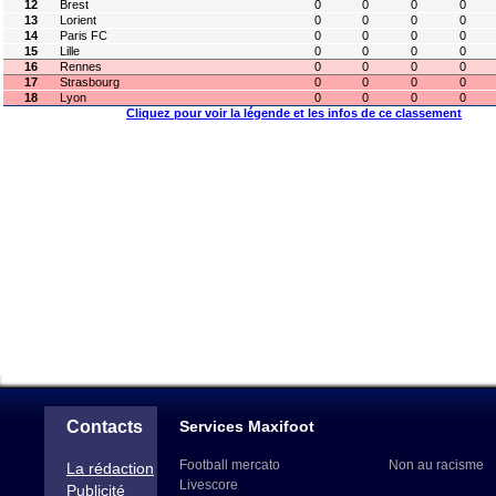
12
Brest
0
0
0
0
13
Lorient
0
0
0
0
14
Paris FC
0
0
0
0
15
Lille
0
0
0
0
16
Rennes
0
0
0
0
17
Strasbourg
0
0
0
0
18
Lyon
0
0
0
0
Cliquez pour voir la légende et les infos de ce classement
Contacts
Services Maxifoot
Football mercato
Non au racisme
La rédaction
Livescore
Publicité