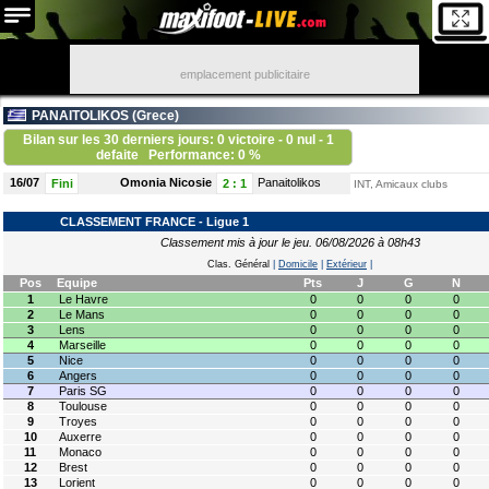
emplacement publicitaire
PANAITOLIKOS (
Grece
)
Bilan sur les 30 derniers jours: 0 victoire - 0 nul - 1
defaite
Performance: 0 %
16/07
Omonia Nicosie
Panaitolikos
Fini
2
:
1
INT, Amicaux clubs
CLASSEMENT FRANCE - Ligue 1
Classement mis à jour le jeu. 06/08/2026 à 08h43
Clas. Général
|
Domicile
|
Extérieur
|
Pos
Equipe
Pts
J
G
N
1
Le Havre
0
0
0
0
2
Le Mans
0
0
0
0
3
Lens
0
0
0
0
4
Marseille
0
0
0
0
5
Nice
0
0
0
0
6
Angers
0
0
0
0
7
Paris SG
0
0
0
0
8
Toulouse
0
0
0
0
9
Troyes
0
0
0
0
10
Auxerre
0
0
0
0
11
Monaco
0
0
0
0
12
Brest
0
0
0
0
13
Lorient
0
0
0
0