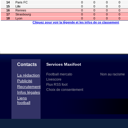
14
Paris FC
0
0
0
0
15
Lille
0
0
0
0
16
Rennes
0
0
0
0
17
Strasbourg
0
0
0
0
18
Lyon
0
0
0
0
Cliquez pour voir la légende et les infos de ce classement
Contacts
Services Maxifoot
Football mercato
Non au racisme
La rédaction
Livescore
Publicité
Flux RSS foot
Recrutement
Choix de consentement
Infos légales
Liens
football