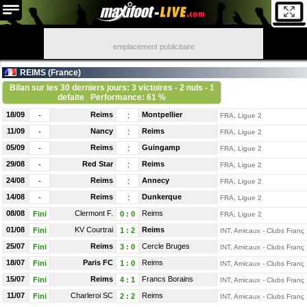
emplacement publicitaire
REIMS (
France
)
Bilan sur les 30 derniers jours: 3 victoires - 2 nuls - 1
defaite
Performance: 61 %
18/09
Reims
Montpellier
-
:
FRA, Ligue 2
11/09
Nancy
Reims
-
:
FRA, Ligue 2
05/09
Reims
Guingamp
-
:
FRA, Ligue 2
29/08
Red Star
Reims
-
:
FRA, Ligue 2
24/08
Reims
Annecy
-
:
FRA, Ligue 2
14/08
Reims
Dunkerque
-
:
FRA, Ligue 2
08/08
Clermont F.
Reims
Fini
0
:
0
FRA, Ligue 2
01/08
KV Courtrai
Reims
Fini
1
:
2
INT, Amicaux - Clubs França
25/07
Reims
Cercle Bruges
Fini
3
:
0
INT, Amicaux - Clubs França
18/07
Paris FC
Reims
Fini
1
:
0
INT, Amicaux - Clubs França
15/07
Reims
Francs Borains
Fini
4
:
1
INT, Amicaux - Clubs França
11/07
Charleroi SC
Reims
Fini
2
:
2
INT, Amicaux - Clubs França