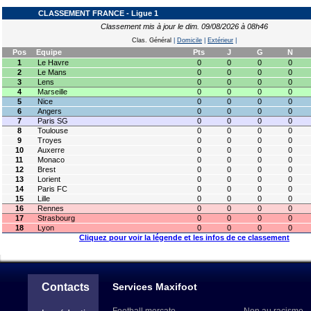
CLASSEMENT FRANCE - Ligue 1
Classement mis à jour le dim. 09/08/2026 à 08h46
Clas. Général
|
Domicile
|
Extérieur
|
Pos
Equipe
Pts
J
G
N
1
Le Havre
0
0
0
0
2
Le Mans
0
0
0
0
3
Lens
0
0
0
0
4
Marseille
0
0
0
0
5
Nice
0
0
0
0
6
Angers
0
0
0
0
7
Paris SG
0
0
0
0
8
Toulouse
0
0
0
0
9
Troyes
0
0
0
0
10
Auxerre
0
0
0
0
11
Monaco
0
0
0
0
12
Brest
0
0
0
0
13
Lorient
0
0
0
0
14
Paris FC
0
0
0
0
15
Lille
0
0
0
0
16
Rennes
0
0
0
0
17
Strasbourg
0
0
0
0
18
Lyon
0
0
0
0
Cliquez pour voir la légende et les infos de ce classement
Contacts
Services Maxifoot