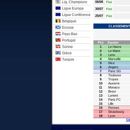
Lig. Champions
06/08
Fini
Ligue Europa
30/07
Fini
Ligue Conférence
25/07
Fini
Belgique
CLASSEMENT 
Ecosse
Pays-Bas
Portugal
Pos
Equipe
Suisse
1
Le Havre
2
Le Mans
Grèce
3
Lens
4
Marseille
Turquie
5
Nice
6
Angers
7
Paris SG
8
Toulouse
9
Troyes
10
Auxerre
11
Monaco
12
Brest
13
Lorient
14
Paris FC
15
Lille
16
Rennes
17
Strasbourg
18
Lyon
Cl