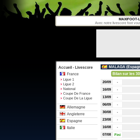
MAXIFOOT-L
Avec notre livescore foot vou
MALAGA (
Espag
Accueil - Livescore
Bilan sur les 30
France
Ligue 1
20/09
-
Ligue 2
National
16/09
-
Coupe De France
13/09
-
Coupe De La Ligue
06/09
-
Allemagne
30/08
-
Angleterre
23/08
-
Espagne
16/08
-
Italie
07/08
Fini