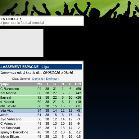
EN DIRECT !
pour tout le football mondial.
CLASSEMENT ESPAGNE - Liga
lassement mis à jour le dim. 09/08/2026 à 08h46
Clas. Général
|
Domicile
|
Extérieur
|
quipe
Pts
J
G
N
P
Diff
C Barcelone
94
38
31
1
6
+59
eal Madrid
86
38
27
5
6
+42
illarreal
72
38
22
6
10
+26
tl. Madrid
69
38
21
6
11
+18
etis Séville
60
38
15
15
8
+11
elta Vigo
54
38
14
12
12
+5
etafe
51
38
15
6
17
-6
ayo Vallecano
50
38
12
14
12
-3
C Valence
49
38
13
10
15
-9
eal Sociedad
46
38
11
13
14
-2
spanyol Barcelone
46
38
12
10
16
-12
thletic Bilbao
45
38
13
6
19
-15