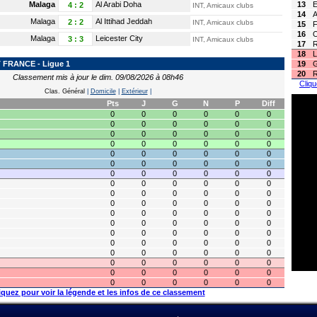
Malaga
Al Arabi Doha
13
E
4
:
2
INT, Amicaux clubs
14
A
Malaga
Al Ittihad Jeddah
2
:
2
INT, Amicaux clubs
15
F
16
Malaga
Leicester City
3
:
3
INT, Amicaux clubs
17
R
18
L
FRANCE - Ligue 1
19
20
R
Classement mis à jour le dim. 09/08/2026 à 08h46
Cliqu
Clas. Général
|
Domicile
|
Extérieur
|
Pts
J
G
N
P
Diff
0
0
0
0
0
0
0
0
0
0
0
0
0
0
0
0
0
0
0
0
0
0
0
0
0
0
0
0
0
0
0
0
0
0
0
0
0
0
0
0
0
0
0
0
0
0
0
0
0
0
0
0
0
0
0
0
0
0
0
0
0
0
0
0
0
0
0
0
0
0
0
0
0
0
0
0
0
0
0
0
0
0
0
0
0
0
0
0
0
0
0
0
0
0
0
0
0
0
0
0
0
0
0
0
0
0
0
0
iquez pour voir la légende et les infos de ce classement