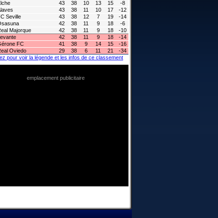
lche
43
38
10
13
15
-8
laves
43
38
11
10
17
-12
C Seville
43
38
12
7
19
-14
Osasuna
42
38
11
9
18
-6
eal Majorque
42
38
11
9
18
-10
evante
42
38
11
9
18
-14
Gérone FC
41
38
9
14
15
-16
eal Oviedo
29
38
6
11
21
-34
ez pour voir la légende et les infos de ce classement
emplacement publicitaire