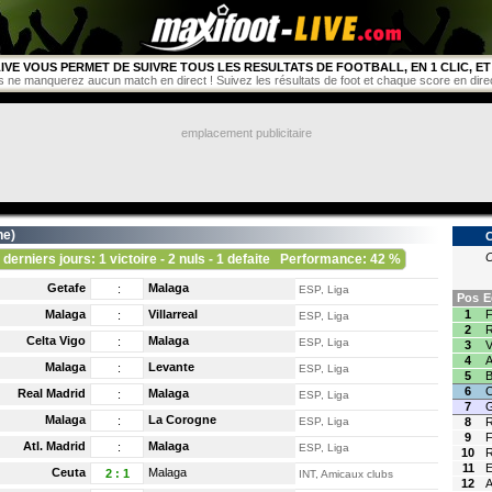
IVE VOUS PERMET DE SUIVRE TOUS LES RESULTATS DE FOOTBALL, EN 1 CLIC, ET 
s ne manquerez aucun match en direct ! Suivez les résultats de foot et chaque score en direct 
emplacement publicitaire
ne
)
C
 derniers jours: 1 victoire - 2 nuls - 1 defaite
Performance: 42 %
Getafe
Malaga
:
ESP, Liga
Pos
E
Malaga
Villarreal
1
F
:
ESP, Liga
2
R
Celta Vigo
Malaga
:
ESP, Liga
3
V
4
A
Malaga
Levante
:
ESP, Liga
5
B
6
C
Real Madrid
Malaga
:
ESP, Liga
7
G
Malaga
La Corogne
:
ESP, Liga
8
R
9
F
Atl. Madrid
Malaga
:
ESP, Liga
10
R
11
E
Ceuta
Malaga
2
:
1
INT, Amicaux clubs
12
A