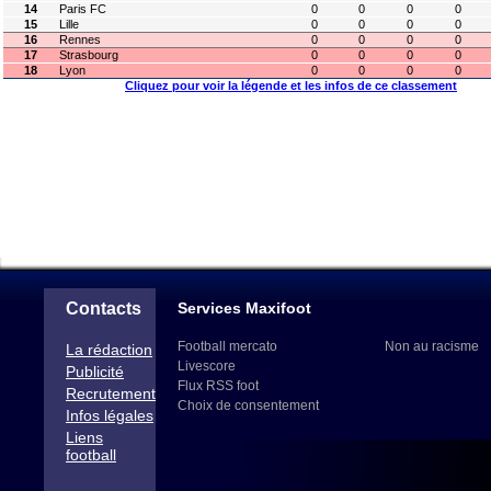
14
Paris FC
0
0
0
0
15
Lille
0
0
0
0
16
Rennes
0
0
0
0
17
Strasbourg
0
0
0
0
18
Lyon
0
0
0
0
Cliquez pour voir la légende et les infos de ce classement
Contacts
Services Maxifoot
Football mercato
Non au racisme
La rédaction
Livescore
Publicité
Flux RSS foot
Recrutement
Choix de consentement
Infos légales
Liens
football