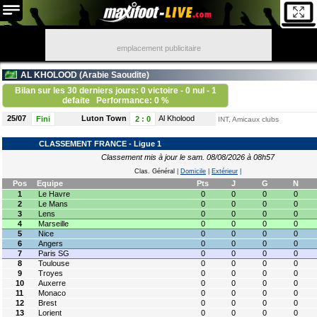
emplacement publicitaire
AL KHOLOOD (
Arabie Saoudite
)
Bilan sur les 30 derniers jours: 0 victoire - 0 nul - 1
defaite
Performance: 0 %
25/07
Luton Town
Al Kholood
Fini
2
:
0
INT, Amicaux clubs
CLASSEMENT FRANCE - Ligue 1
Classement mis à jour le sam. 08/08/2026 à 08h57
Clas. Général
|
Domicile
|
Extérieur
|
Pos
Equipe
Pts
J
G
N
1
Le Havre
0
0
0
0
2
Le Mans
0
0
0
0
3
Lens
0
0
0
0
4
Marseille
0
0
0
0
5
Nice
0
0
0
0
6
Angers
0
0
0
0
7
Paris SG
0
0
0
0
8
Toulouse
0
0
0
0
9
Troyes
0
0
0
0
10
Auxerre
0
0
0
0
11
Monaco
0
0
0
0
12
Brest
0
0
0
0
13
Lorient
0
0
0
0