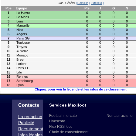
Clas. Général
|
Domicile
|
Extérieur
|
Pos
Equipe
Pts
J
G
N
1
Le Havre
0
0
0
0
2
Le Mans
0
0
0
0
3
Lens
0
0
0
0
4
Marseille
0
0
0
0
5
Nice
0
0
0
0
6
Angers
0
0
0
0
7
Paris SG
0
0
0
0
8
Toulouse
0
0
0
0
9
Troyes
0
0
0
0
10
Auxerre
0
0
0
0
11
Monaco
0
0
0
0
12
Brest
0
0
0
0
13
Lorient
0
0
0
0
14
Paris FC
0
0
0
0
15
Lille
0
0
0
0
16
Rennes
0
0
0
0
17
Strasbourg
0
0
0
0
18
Lyon
0
0
0
0
Cliquez pour voir la légende et les infos de ce classement
Contacts
Services Maxifoot
Football mercato
Non au racisme
La rédaction
Livescore
Publicité
Flux RSS foot
Recrutement
Choix de consentement
Infos légales