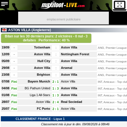
emplacement publicitaire
ASTON VILLA (
Angleterre
)
Bilan sur les 30 derniers jours: 2 victoires - 0 nul - 3
defaites
Performance: 40 %
19/09
Tottenham
Aston Villa
-
:
ANG, Premier League
12/09
Aston Villa
Nottingham Forest
-
:
ANG, Premier League
05/09
Hull City
Aston Villa
-
:
ANG, Premier League
29/08
Aston Villa
Arsenal
-
:
ANG, Premier League
23/08
Brighton
Aston Villa
-
:
ANG, Premier League
07/08
Bayern Munich
Aston Villa
Fini
2
:
1
INT, Amicaux - Top clu
04/08
BG Pathum United
Aston Villa
Fini
1
:
3
INT, Amicaux - Top clu
01/08
Liga 1 All-Stars
Aston Villa
Fini
1
:
3
INT, Amicaux - Top clu
28/07
Aston Villa
Real Sociedad
Fini
2
:
4
INT, Amicaux - Top clu
25/07
FC Porto
Aston Villa
Fini
2
:
1
INT, Amicaux - Top clu
CLASSEMENT FRANCE - Ligue 1
Classement mis à jour le dim. 09/08/2026 à 08h46