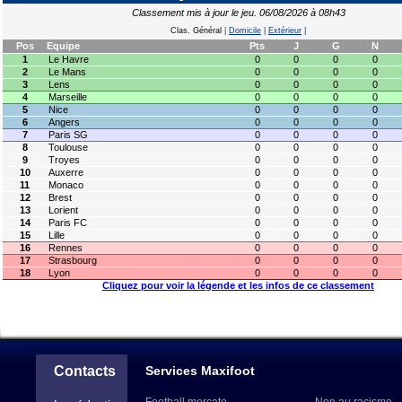
Classement mis à jour le jeu. 06/08/2026 à 08h43
Clas. Général
|
Domicile
|
Extérieur
|
Pos
Equipe
Pts
J
G
N
1
Le Havre
0
0
0
0
2
Le Mans
0
0
0
0
3
Lens
0
0
0
0
4
Marseille
0
0
0
0
5
Nice
0
0
0
0
6
Angers
0
0
0
0
7
Paris SG
0
0
0
0
8
Toulouse
0
0
0
0
9
Troyes
0
0
0
0
10
Auxerre
0
0
0
0
11
Monaco
0
0
0
0
12
Brest
0
0
0
0
13
Lorient
0
0
0
0
14
Paris FC
0
0
0
0
15
Lille
0
0
0
0
16
Rennes
0
0
0
0
17
Strasbourg
0
0
0
0
18
Lyon
0
0
0
0
Cliquez pour voir la légende et les infos de ce classement
Contacts
Services Maxifoot