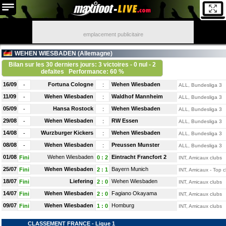
emplacement publicitaire
WEHEN WIESBADEN (
Allemagne
)
Bilan sur les 30 derniers jours: 3 victoires - 0 nul - 2
defaites
Performance: 60 %
16/09
Fortuna Cologne
Wehen Wiesbaden
-
:
ALL, Bundesliga 3
11/09
Wehen Wiesbaden
Waldhof Mannheim
-
:
ALL, Bundesliga 3
05/09
Hansa Rostock
Wehen Wiesbaden
-
:
ALL, Bundesliga 3
29/08
Wehen Wiesbaden
RW Essen
-
:
ALL, Bundesliga 3
14/08
Wurzburger Kickers
Wehen Wiesbaden
-
:
ALL, Bundesliga 3
08/08
Wehen Wiesbaden
Preussen Munster
-
:
ALL, Bundesliga 3
01/08
Wehen Wiesbaden
Eintracht Francfort 2
Fini
0
:
2
INT, Amicaux clubs
25/07
Wehen Wiesbaden
Bayern Munich
Fini
2
:
1
INT, Amicaux - Top c
18/07
Liefering
Wehen Wiesbaden
Fini
2
:
0
INT, Amicaux clubs
14/07
Wehen Wiesbaden
Fagiano Okayama
Fini
2
:
0
INT, Amicaux clubs
09/07
Wehen Wiesbaden
Homburg
Fini
1
:
0
INT, Amicaux clubs
CLASSEMENT FRANCE - Ligue 1