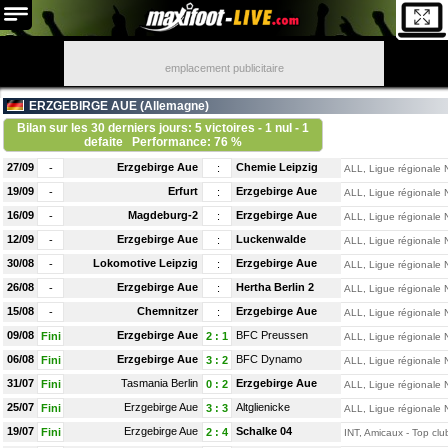
emplacement publicitaire
ERZGEBIRGE AUE (
Allemagne
)
Bilan sur les 30 derniers jours: 5 victoires - 1 nul - 1
defaite
Performance: 76 %
27/09
Erzgebirge Aue
Chemie Leipzig
-
:
ALL, Ligue régionale 
19/09
Erfurt
Erzgebirge Aue
-
:
ALL, Ligue régionale 
16/09
Magdeburg-2
Erzgebirge Aue
-
:
ALL, Ligue régionale 
12/09
Erzgebirge Aue
Luckenwalde
-
:
ALL, Ligue régionale 
30/08
Lokomotive Leipzig
Erzgebirge Aue
-
:
ALL, Ligue régionale 
26/08
Erzgebirge Aue
Hertha Berlin 2
-
:
ALL, Ligue régionale 
15/08
Chemnitzer
Erzgebirge Aue
-
:
ALL, Ligue régionale 
09/08
Erzgebirge Aue
BFC Preussen
Fini
2
:
1
ALL, Ligue régionale 
06/08
Erzgebirge Aue
BFC Dynamo
Fini
3
:
2
ALL, Ligue régionale 
31/07
Tasmania Berlin
Erzgebirge Aue
Fini
0
:
2
ALL, Ligue régionale 
25/07
Erzgebirge Aue
Altglienicke
Fini
3
:
3
ALL, Ligue régionale 
19/07
Erzgebirge Aue
Schalke 04
Fini
2
:
4
INT, Amicaux - Top clu