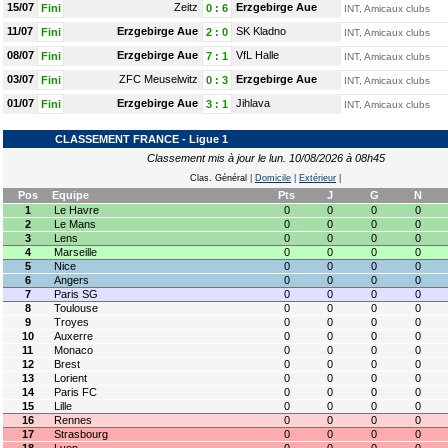
15/07
Zeitz
Erzgebirge Aue
Fini
0
:
6
INT, Amicaux clubs
11/07
Erzgebirge Aue
SK Kladno
Fini
2
:
0
INT, Amicaux clubs
08/07
Erzgebirge Aue
VfL Halle
Fini
7
:
1
INT, Amicaux clubs
03/07
ZFC Meuselwitz
Erzgebirge Aue
Fini
0
:
3
INT, Amicaux clubs
01/07
Erzgebirge Aue
Jihlava
Fini
3
:
1
INT, Amicaux clubs
CLASSEMENT FRANCE - Ligue 1
Classement mis à jour le lun. 10/08/2026 à 08h45
Clas. Général
|
Domicile
|
Extérieur
|
Pos
Equipe
Pts
J
G
N
1
Le Havre
0
0
0
0
2
Le Mans
0
0
0
0
3
Lens
0
0
0
0
4
Marseille
0
0
0
0
5
Nice
0
0
0
0
6
Angers
0
0
0
0
7
Paris SG
0
0
0
0
8
Toulouse
0
0
0
0
9
Troyes
0
0
0
0
10
Auxerre
0
0
0
0
11
Monaco
0
0
0
0
12
Brest
0
0
0
0
13
Lorient
0
0
0
0
14
Paris FC
0
0
0
0
15
Lille
0
0
0
0
16
Rennes
0
0
0
0
17
Strasbourg
0
0
0
0