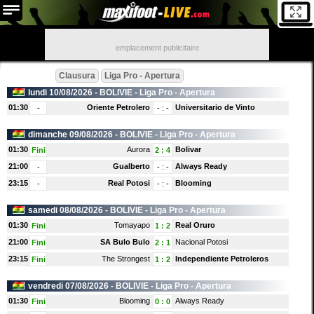
emplacement publicitaire
Clausura
Liga Pro - Apertura
lundi 10/08/2026 -
BOLIVIE
- Liga Pro - Apertura
01:30
Oriente Petrolero
Universitario de Vinto
-
-
:
-
dimanche 09/08/2026 -
BOLIVIE
- Liga Pro - Apertura
01:30
Aurora
Bolivar
Fini
2
:
4
21:00
Gualberto
Always Ready
-
-
:
-
23:15
Real Potosi
Blooming
-
-
:
-
samedi 08/08/2026 -
BOLIVIE
- Liga Pro - Apertura
01:30
Tomayapo
Real Oruro
Fini
1
:
2
21:00
SA Bulo Bulo
Nacional Potosi
Fini
2
:
1
23:15
The Strongest
Independiente Petroleros
Fini
1
:
2
vendredi 07/08/2026 -
BOLIVIE
- Liga Pro - Apertura
01:30
Blooming
Always Ready
Fini
0
:
0