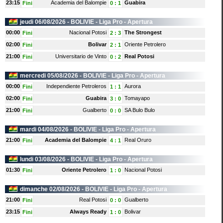
23:15
Academia del Balompie
Guabira
Fini
0
:
1
jeudi 06/08/2026 -
BOLIVIE
- Liga Pro - Apertura
00:00
Nacional Potosi
The Strongest
Fini
2
:
3
02:00
Bolivar
Oriente Petrolero
Fini
2
:
1
21:00
Universitario de Vinto
Real Potosi
Fini
0
:
2
mercredi 05/08/2026 -
BOLIVIE
- Liga Pro - Apertura
00:00
Independiente Petroleros
Aurora
Fini
1
:
1
02:00
Guabira
Tomayapo
Fini
3
:
0
21:00
Gualberto
SA Bulo Bulo
Fini
0
:
0
mardi 04/08/2026 -
BOLIVIE
- Liga Pro - Apertura
21:00
Academia del Balompie
Real Oruro
Fini
4
:
1
lundi 03/08/2026 -
BOLIVIE
- Liga Pro - Apertura
01:30
Oriente Petrolero
Nacional Potosi
Fini
1
:
0
dimanche 02/08/2026 -
BOLIVIE
- Liga Pro - Apertura
21:00
Real Potosi
Gualberto
Fini
0
:
0
23:15
Always Ready
Bolivar
Fini
1
:
0