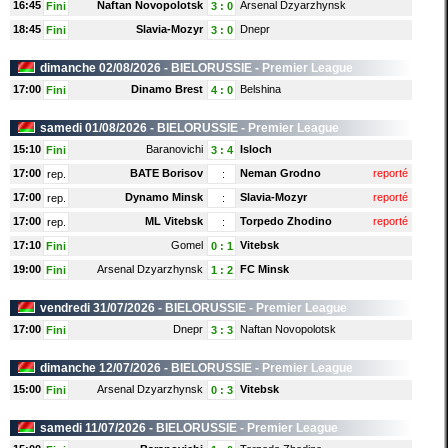
16:45
Naftan Novopolotsk
Arsenal Dzyarzhynsk
Fini
3
:
0
18:45
Slavia-Mozyr
Dnepr
Fini
3
:
0
dimanche 02/08/2026 -
BIELORUSSIE
- Premier League
17:00
Dinamo Brest
Belshina
Fini
4
:
0
samedi 01/08/2026 -
BIELORUSSIE
- Premier League
15:10
Baranovichi
Isloch
Fini
3
:
4
17:00
BATE Borisov
Neman Grodno
reporté
rep.
:
17:00
Dynamo Minsk
Slavia-Mozyr
reporté
rep.
:
17:00
ML Vitebsk
Torpedo Zhodino
reporté
rep.
:
17:10
Gomel
Vitebsk
Fini
0
:
1
19:00
Arsenal Dzyarzhynsk
FC Minsk
Fini
1
:
2
vendredi 31/07/2026 -
BIELORUSSIE
- Premier League
17:00
Dnepr
Naftan Novopolotsk
Fini
3
:
3
dimanche 12/07/2026 -
BIELORUSSIE
- Premier League
15:00
Arsenal Dzyarzhynsk
Vitebsk
Fini
0
:
3
samedi 11/07/2026 -
BIELORUSSIE
- Premier League