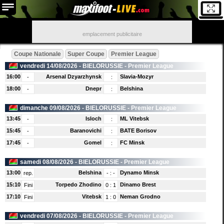
emplacement publicitaire
Coupe Nationale
Super Coupe
Premier League
vendredi 14/08/2026 -
BIELORUSSIE
- Premier League
16:00
Arsenal Dzyarzhynsk
Slavia-Mozyr
-
:
18:00
Dnepr
Belshina
-
:
dimanche 09/08/2026 -
BIELORUSSIE
- Premier League
13:45
Isloch
ML Vitebsk
-
:
15:45
Baranovichi
BATE Borisov
-
:
17:45
Gomel
FC Minsk
-
:
samedi 08/08/2026 -
BIELORUSSIE
- Premier League
13:00
Belshina
Dynamo Minsk
rep.
-
:
-
15:10
Torpedo Zhodino
Dinamo Brest
Fini
0
:
1
17:10
Vitebsk
Neman Grodno
Fini
1
:
0
vendredi 07/08/2026 -
BIELORUSSIE
- Premier League